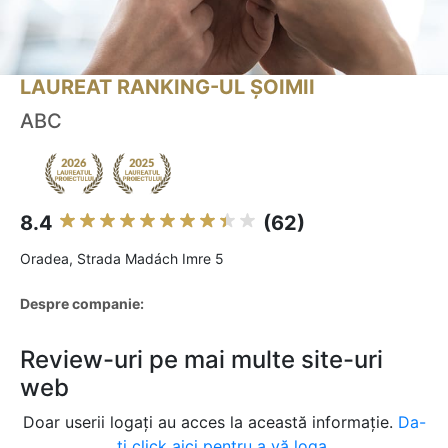
LAUREAT RANKING-UL ȘOIMII
ABC
8.4
(62)
Oradea, Strada Madách Imre 5
Despre companie:
Review-uri pe mai multe site-uri
web
Doar userii logați au acces la această informație.
Da-
ți click aici pentru a vă loga.