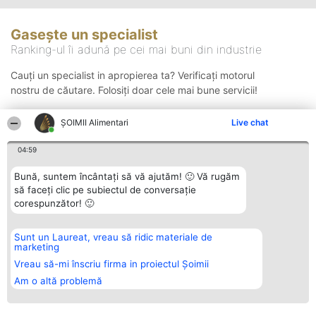
Gasește un specialist
Ranking-ul îi adună pe cei mai buni din industrie
Cauți un specialist in apropierea ta? Verificați motorul
nostru de căutare. Folosiți doar cele mai bune servicii!
ŞOIMII Alimentari
Live chat
Căutare
04:59
Bună, suntem încântați să vă ajutăm! 🙂 Vă rugăm
să faceți clic pe subiectul de conversație
corespunzător! 🙂
Sunt un Laureat, vreau să ridic materiale de
Organizator Ranking
Plebiscyt
Contact
marketing
BRIGHT SOLUTIONS BR SRL
Câștigătorii
Contact
Aleea Timisul De Sus 2 Bl. A30
Lista Tuturor
Vreau să-mi înscriu firma in proiectul Șoimii
Sc. A Et. 4 Ap. 13 Cod 061952
Laureaților
Am o altă problemă
București
Reguli
CUI 36737675
Statut
tel: +40 770 990 492
Politica de
confidențialitate