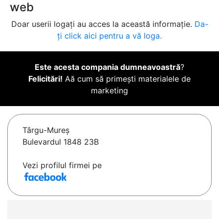
web
Doar userii logați au acces la această informație.
Da-
ți click aici pentru a vă loga.
Este acesta compania dumneavoastră
?
Felicitări!
Aă cum să primești materialele de
marketing
Târgu-Mureş
Bulevardul 1848 23B
Vezi profilul firmei pe