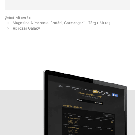
Şoimii Alimentari
Magazine Alimentare, Brutării, Carmangerii - Târgu-Mureş
Aprozar Galaxy