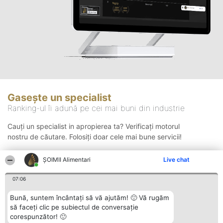
Gasește un specialist
Ranking-ul îi adună pe cei mai buni din industrie
Cauți un specialist in apropierea ta? Verificați motorul
nostru de căutare. Folosiți doar cele mai bune servicii!
ŞOIMII Alimentari
Live chat
Căutare
07:06
Bună, suntem încântați să vă ajutăm! 🙂 Vă rugăm
să faceți clic pe subiectul de conversație
corespunzător! 🙂