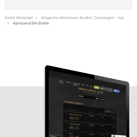
Şoimii Alimentari
Magazine Alimentare, Brutării, Carmangerii - Iaşi
Aprozarul Din Statie