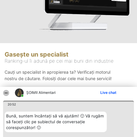
Gasește un specialist
Ranking-ul îi adună pe cei mai buni din industrie
Cauți un specialist in apropierea ta? Verificați motorul
nostru de căutare. Folosiți doar cele mai bune servicii!
ŞOIMII Alimentari
Live chat
Căutare
20:52
Bună, suntem încântați să vă ajutăm! 🙂 Vă rugăm
să faceți clic pe subiectul de conversație
corespunzător! 🙂