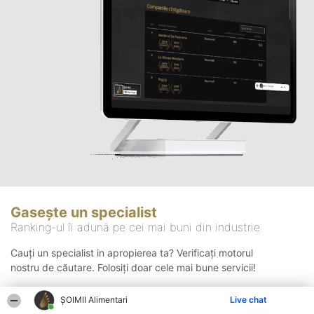
Gasește un specialist
Ranking-ul îi adună pe cei mai buni din industrie
Cauți un specialist in apropierea ta? Verificați motorul
nostru de căutare. Folosiți doar cele mai bune servicii!
ŞOIMII Alimentari
Live chat
Căutare