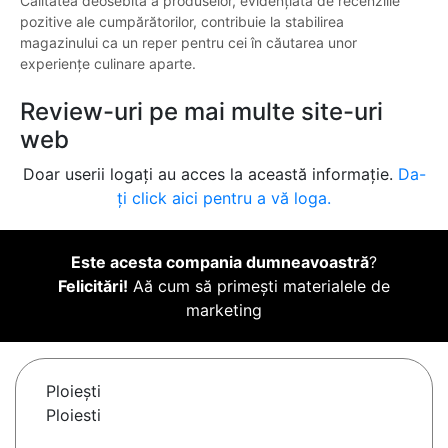
Calitatea deosebită a produselor, evidențiată de recenziile
pozitive ale cumpărătorilor, contribuie la stabilirea
magazinului ca un reper pentru cei în căutarea unor
experiențe culinare aparte.
Review-uri pe mai multe site-uri
web
Doar userii logați au acces la această informație.
Da-
ți click aici pentru a vă loga.
Este acesta compania dumneavoastră
?
Felicitări!
Aă cum să primești materialele de
marketing
Ploieşti
Ploiesti