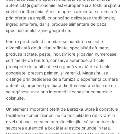
autenticității gastronomiei est-europene și a fostului spațiu
sovietic în România. Acest magazin alimentar se remarcă
prin oferta sa amplă, cuprinzând delicatese tradiționale,
ingrediente rare, dar și produse alimentare de bază,
specifice acelor zone geografice.
Printre produsele disponibile se numără o selecție
diversificată de dulciuri rafinate, specialități afumate,
produse lactate, pește, inclusiv icre și caviar, numeroase
sortimente de băuturi, conserve autentice, articole
proaspete de panificație și o gamă variată de articole
congelate, precum pelmeni și vareniki. Magazinul se
distinge prin dedicarea de a furniza o experiență culinară
autentică, aducând pe piața din România produse ce nu
se regăsesc ușor prin intermediul canalelor comerciale
obișnuite.
Un element important oferit de Berezka Store îl constituie
facilitarea comenzilor online cu posibilitatea de livrare la
nivel național, ceea ce permite clienților să se bucure de
savoarea autentică a bucătăriei estice oriunde în țară.