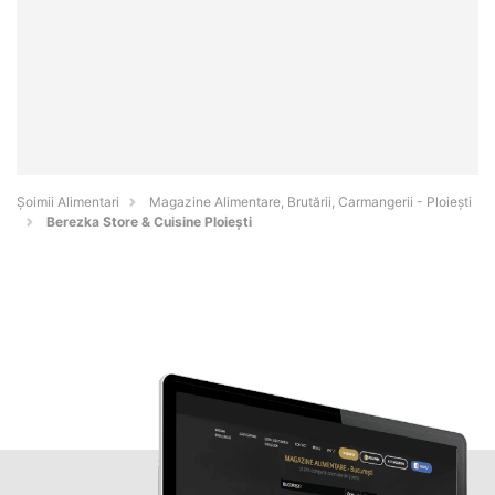
Şoimii Alimentari
Magazine Alimentare, Brutării, Carmangerii - Ploieşti
Berezka Store & Cuisine Ploiești