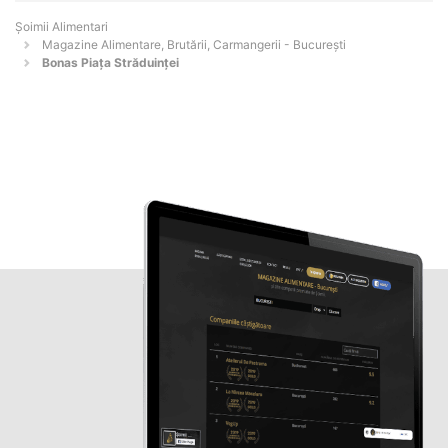
Şoimii Alimentari
Magazine Alimentare, Brutării, Carmangerii - Bucureşti
Bonas Piața Străduinței