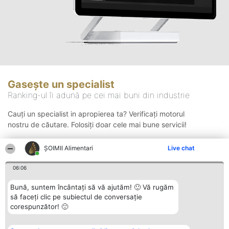
Gasește un specialist
Ranking-ul îi adună pe cei mai buni din industrie
Cauți un specialist in apropierea ta? Verificați motorul
nostru de căutare. Folosiți doar cele mai bune servicii!
ŞOIMII Alimentari
Live chat
Căutare
06:06
Bună, suntem încântați să vă ajutăm! 🙂 Vă rugăm
să faceți clic pe subiectul de conversație
corespunzător! 🙂