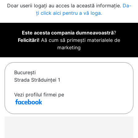
Doar userii logați au acces la această informație.
Da-
ți click aici pentru a vă loga.
Este acesta compania dumneavoastră
?
Felicitări!
Aă cum să primești materialele de
marketing
Bucureşti
Strada Străduinței 1
Vezi profilul firmei pe