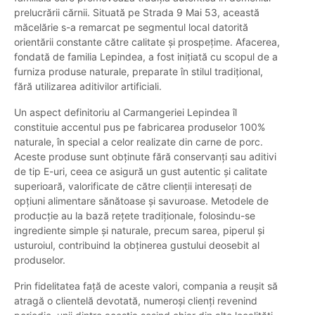
prelucrării cărnii. Situată pe Strada 9 Mai 53, această
măcelărie s-a remarcat pe segmentul local datorită
orientării constante către calitate și prospețime. Afacerea,
fondată de familia Lepindea, a fost inițiată cu scopul de a
furniza produse naturale, preparate în stilul tradițional,
fără utilizarea aditivilor artificiali.
Un aspect definitoriu al Carmangeriei Lepindea îl
constituie accentul pus pe fabricarea produselor 100%
naturale, în special a celor realizate din carne de porc.
Aceste produse sunt obținute fără conservanți sau aditivi
de tip E-uri, ceea ce asigură un gust autentic și calitate
superioară, valorificate de către clienții interesați de
opțiuni alimentare sănătoase și savuroase. Metodele de
producție au la bază rețete tradiționale, folosindu-se
ingrediente simple și naturale, precum sarea, piperul și
usturoiul, contribuind la obținerea gustului deosebit al
produselor.
Prin fidelitatea față de aceste valori, compania a reușit să
atragă o clientelă devotată, numeroși clienți revenind