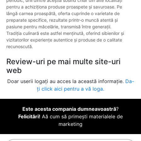
periodic, unii dintre aceștia sosind chiar din alte localități
pentru a achiziționa produse proaspete și savuroase. Pe
lângă carnea proaspătă, oferta cuprinde o varietate de
preparate specifice, rezultate printr-o muncă atentă și
pasiune pentru măcelărie, transmisă între generații.
Tradiția culinară este astfel menținută, oferind sibienilor și
vizitatorilor experiențe autentice și produse de o calitate
recunoscută.
Review-uri pe mai multe site-uri
web
Doar userii logați au acces la această informație.
Da-
ți click aici pentru a vă loga.
Este acesta compania dumneavoastră
?
Felicitări!
Aă cum să primești materialele de
marketing