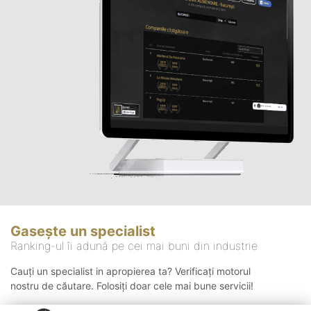
Gasește un specialist
Ranking-ul îi adună pe cei mai buni din industrie
Cauți un specialist in apropierea ta? Verificați motorul
nostru de căutare. Folosiți doar cele mai bune servicii!