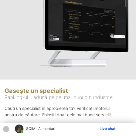
Gasește un specialist
Ranking-ul îi adună pe cei mai buni din industrie
Cauți un specialist in apropierea ta? Verificați motorul
nostru de căutare. Folosiți doar cele mai bune servicii!
ŞOIMII Alimentari
Live chat
Căutare