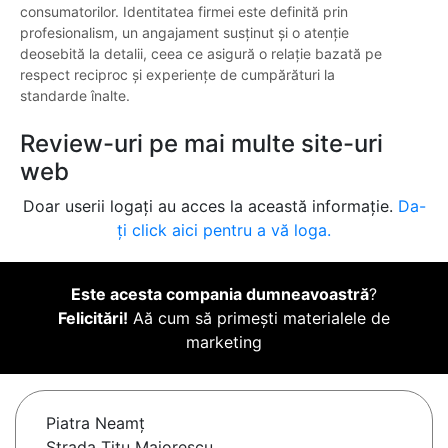
consumatorilor. Identitatea firmei este definită prin
profesionalism, un angajament susținut și o atenție
deosebită la detalii, ceea ce asigură o relație bazată pe
respect reciproc și experiențe de cumpărături la
standarde înalte.
Review-uri pe mai multe site-uri
web
Doar userii logați au acces la această informație.
Da-
ți click aici pentru a vă loga.
Este acesta compania dumneavoastră
?
Felicitări!
Aă cum să primești materialele de
marketing
Piatra Neamţ
Strada Titu Maiorescu