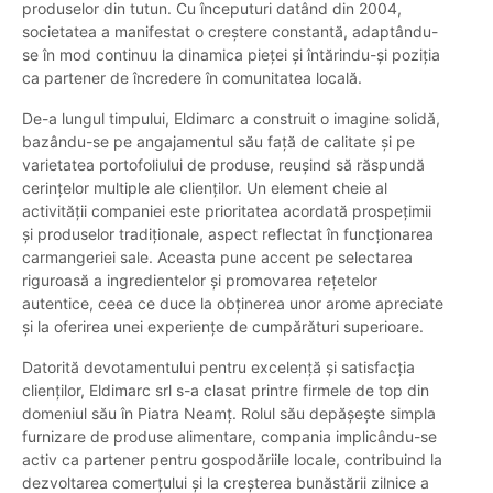
produselor din tutun. Cu începuturi datând din 2004,
societatea a manifestat o creștere constantă, adaptându-
se în mod continuu la dinamica pieței și întărindu-și poziția
ca partener de încredere în comunitatea locală.
De-a lungul timpului, Eldimarc a construit o imagine solidă,
bazându-se pe angajamentul său față de calitate și pe
varietatea portofoliului de produse, reușind să răspundă
cerințelor multiple ale clienților. Un element cheie al
activității companiei este prioritatea acordată prospețimii
și produselor tradiționale, aspect reflectat în funcționarea
carmangeriei sale. Aceasta pune accent pe selectarea
riguroasă a ingredientelor și promovarea rețetelor
autentice, ceea ce duce la obținerea unor arome apreciate
și la oferirea unei experiențe de cumpărături superioare.
Datorită devotamentului pentru excelență și satisfacția
clienților, Eldimarc srl s-a clasat printre firmele de top din
domeniul său în Piatra Neamț. Rolul său depășește simpla
furnizare de produse alimentare, compania implicându-se
activ ca partener pentru gospodăriile locale, contribuind la
dezvoltarea comerțului și la creșterea bunăstării zilnice a