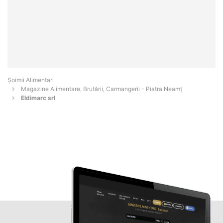
Şoimii Alimentari
Magazine Alimentare, Brutării, Carmangerii - Piatra Neamţ
Eldimarc srl