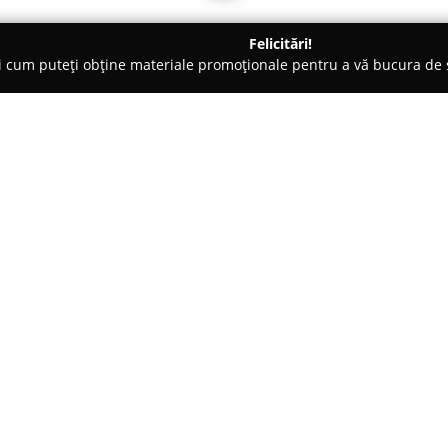
Felicitări!
ți cum puteți obține materiale promoționale pentru a vă bucura d
, Carmangerii - Huşi
FoodStory Catering
Despre companie:
FoodStory Catering
este cunos
gastronomice remarcabile în or
prin dedicarea sa continuă față
păstrează gustul autentic. Speci
Arată mai multe >>
aceasta pune la dispoziție clie
zilei, feluri tradiționale și co
pizza.
Toate preparatele sunt create 