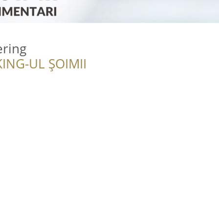
ering
ING-UL ȘOIMII