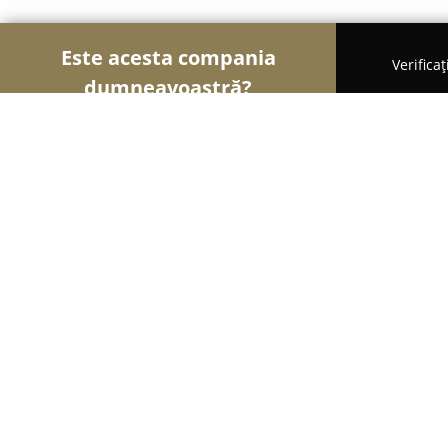
Este acesta compania
Verifica
dumneavoastră?
Şoimii Alimentari
Magazine Alimentare, Brutării
FoodStory Catering
10
(70)
Huşi, Husi
Afișează numărul de telefon