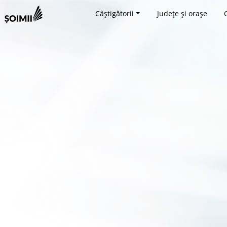
Câștigătorii
Județe și orașe