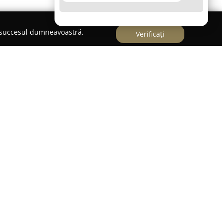
e succesul dumneavoastră.
Verificați
cută pentru furnizarea de experiențe
așul Huși. Compania se distinge pe piața locală
 de prospețime și calitate, oferind preparate ce
alizată într-o varietate de soluții alimentare,
nților un meniu diversificat, care include meniul
ntemporane, precum și opțiuni rapide, cum ar fi
cu atenție, având ca scop asigurarea unei