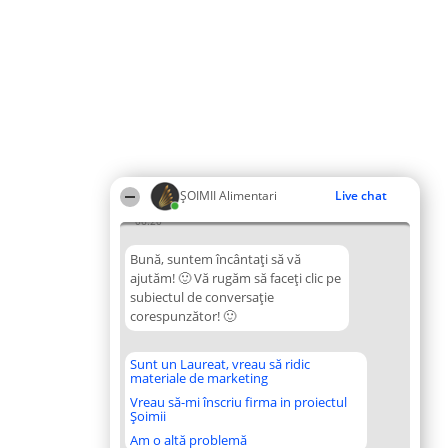
ŞOIMII Alimentari
Live chat
06:20
Bună, suntem încântați să vă
ajutăm! 🙂 Vă rugăm să faceți clic pe
subiectul de conversație
corespunzător! 🙂
Sunt un Laureat, vreau să ridic
materiale de marketing
Vreau să-mi înscriu firma in proiectul
Șoimii
Am o altă problemă