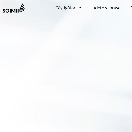
Câștigătorii
Județe și orașe