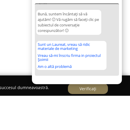
21:00
Bună, suntem încântați să vă
ajutăm! 🙂 Vă rugăm să faceți clic pe
subiectul de conversație
corespunzător! 🙂
Sunt un Laureat, vreau să ridic
materiale de marketing
Vreau să-mi înscriu firma in proiectul
Șoimii
Am o altă problemă
e succesul dumneavoastră.
Verificați