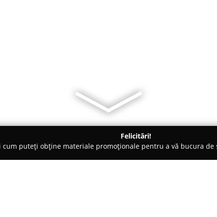
Felicitări!
ți cum puteți obține materiale promoționale pentru a vă bucura d
, Carmangerii - Suceava
Fructe - SIMON