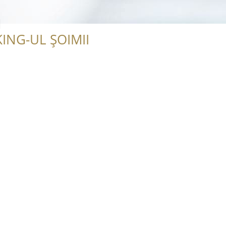
N
ING-UL ȘOIMII