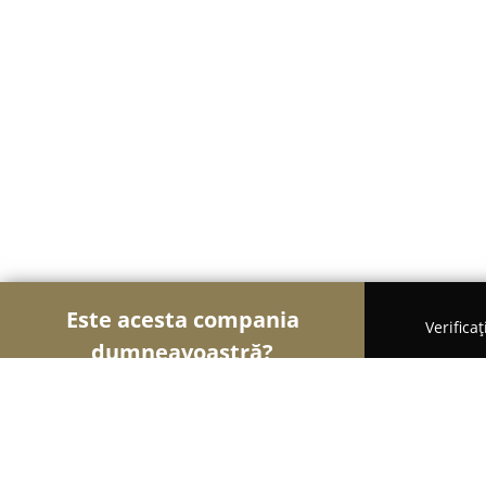
Este acesta compania
Verifica
dumneavoastră?
Şoimii Alimentari
Magazine Alimentare, Brutării