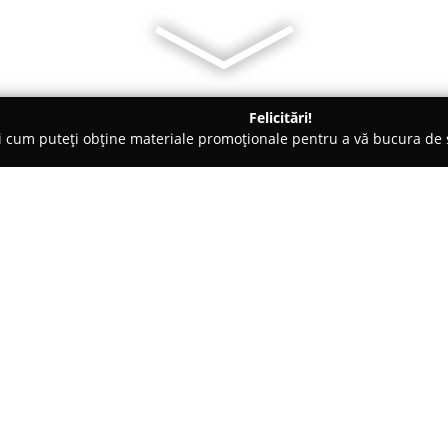
Felicitări!
ți cum puteți obține materiale promoționale pentru a vă bucura d
, Carmangerii - Timişoara
La Bottega
Despre companie:
La Bottega
se remarcă în Timiș
combină arta panificației cu u
internațional, având un accent 
propus să ofere o experiență 
Arată mai multe >>
calitate superioară, caracteriza