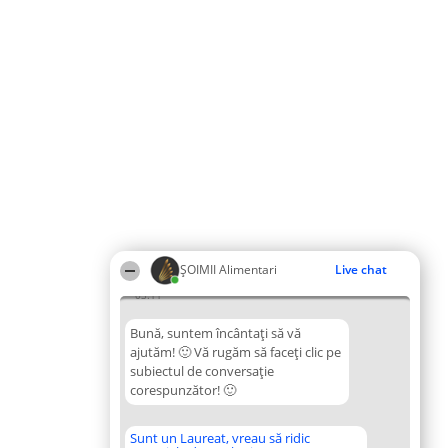
ŞOIMII Alimentari
Live chat
03:11
Bună, suntem încântați să vă
ajutăm! 🙂 Vă rugăm să faceți clic pe
subiectul de conversație
corespunzător! 🙂
Sunt un Laureat, vreau să ridic