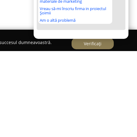
materiale de marketing
Vreau să-mi înscriu firma in proiectul
Șoimii
Am o altă problemă
e succesul dumneavoastră.
Verificați
oara printr-o selecție de produse alimentare ce
n concept de bucătărie gourmet cu specific
special pe delicatesele italienești. Compania și-a
culinară deosebită, axându-se pe produse de
te de un gust aparte și sofisticat.