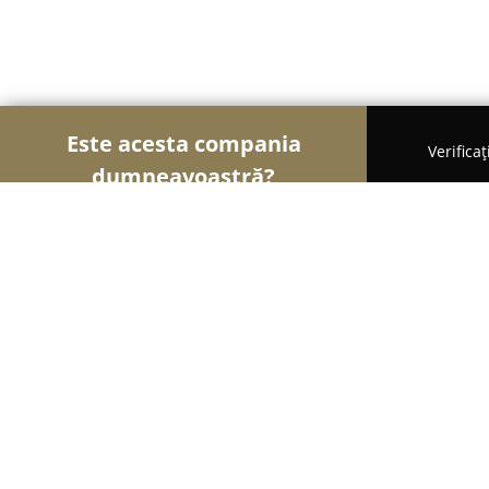
Este acesta compania
Verifica
dumneavoastră?
Şoimii Alimentari
Magazine Alimentare, Brutării
La Bottega