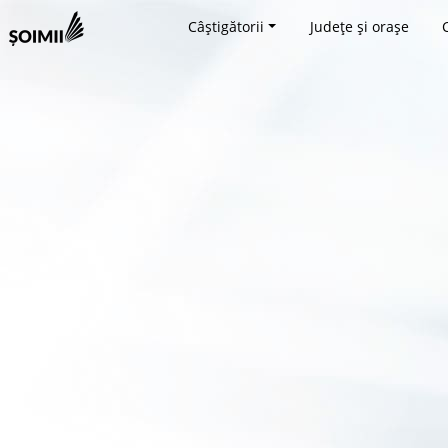
Câștigătorii
Județe și orașe