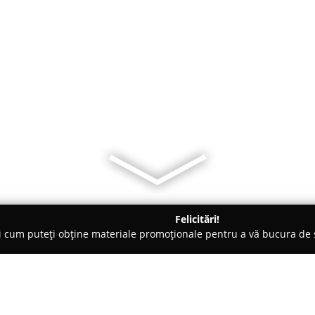
Felicitări!
ți cum puteți obține materiale promoționale pentru a vă bucura d
, Carmangerii - Slobozia
La Garaj - Non Stop