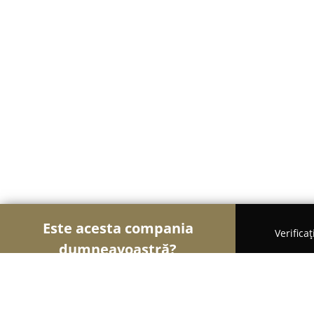
Este acesta compania
Verifica
dumneavoastră?
Şoimii Alimentari
Magazine Alimentare, Brutării