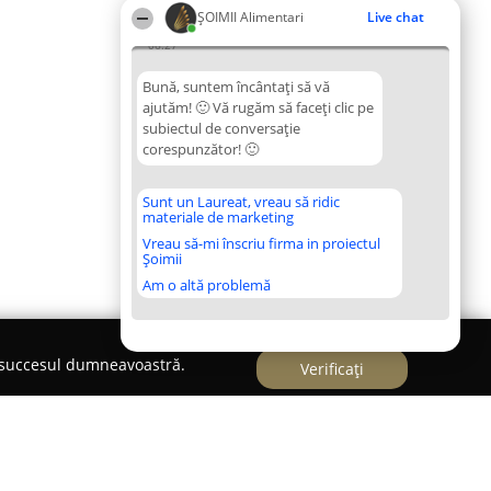
ŞOIMII Alimentari
Live chat
06:27
Bună, suntem încântați să vă
ajutăm! 🙂 Vă rugăm să faceți clic pe
subiectul de conversație
corespunzător! 🙂
Sunt un Laureat, vreau să ridic
materiale de marketing
Vreau să-mi înscriu firma in proiectul
Șoimii
Am o altă problemă
e succesul dumneavoastră.
Verificați