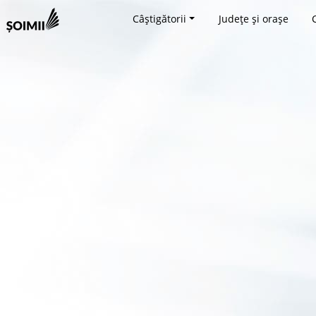
Câștigătorii
Județe și orașe