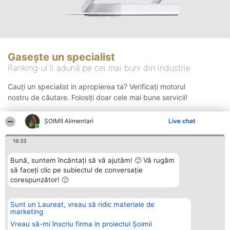
Gasește un specialist
Ranking-ul îi adună pe cei mai buni din industrie
Cauți un specialist in apropierea ta? Verificați motorul
nostru de căutare. Folosiți doar cele mai bune servicii!
ŞOIMII Alimentari
Live chat
Căutare
16:33
Bună, suntem încântați să vă ajutăm! 🙂 Vă rugăm
să faceți clic pe subiectul de conversație
corespunzător! 🙂
Sunt un Laureat, vreau să ridic materiale de
Organizator Ranking
Plebiscyt
Contact
marketing
BRIGHT SOLUTIONS BR SRL
Câștigătorii
Contact
Aleea Timisul De Sus 2 Bl. A30
Lista Tuturor
Vreau să-mi înscriu firma in proiectul Șoimii
Sc. A Et. 4 Ap. 13 Cod 061952
Laureaților