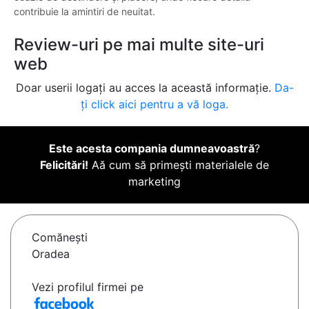
contribuie la amintiri de neuitat.
Review-uri pe mai multe site-uri
web
Doar userii logați au acces la această informație.
Da-
ți click aici pentru a vă loga.
Este acesta compania dumneavoastră
?
Felicitări!
Aă cum să primești materialele de
marketing
Comăneşti
Oradea
Vezi profilul firmei pe