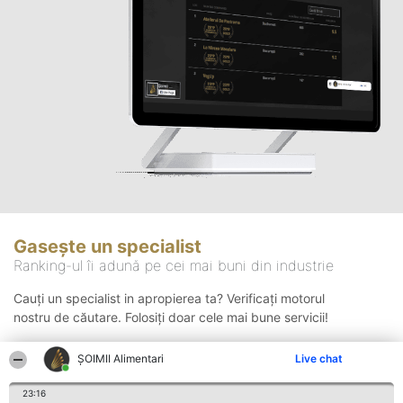
Gasește un specialist
Ranking-ul îi adună pe cei mai buni din industrie
Cauți un specialist in apropierea ta? Verificați motorul
nostru de căutare. Folosiți doar cele mai bune servicii!
ŞOIMII Alimentari
Live chat
Căutare
23:16