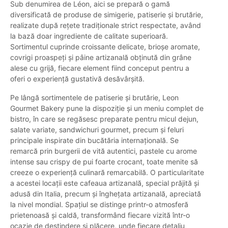
Sub denumirea de Léon, aici se prepară o gamă
diversificată de produse de simigerie, patiserie și brutărie,
realizate după rețete tradiționale strict respectate, având
la bază doar ingrediente de calitate superioară.
Sortimentul cuprinde croissante delicate, brioșe aromate,
covrigi proaspeți și pâine artizanală obținută din grâne
alese cu grijă, fiecare element fiind conceput pentru a
oferi o experiență gustativă desăvârșită.
Pe lângă sortimentele de patiserie și brutărie, Leon
Gourmet Bakery pune la dispoziție și un meniu complet de
bistro, în care se regăsesc preparate pentru micul dejun,
salate variate, sandwichuri gourmet, precum și feluri
principale inspirate din bucătăria internațională. Se
remarcă prin burgerii de vită autentici, pastele cu arome
intense sau crispy de pui foarte crocant, toate menite să
creeze o experiență culinară remarcabilă. O particularitate
a acestei locații este cafeaua artizanală, special prăjită și
adusă din Italia, precum și înghețata artizanală, apreciată
la nivel mondial. Spațiul se distinge printr-o atmosferă
prietenoasă și caldă, transformând fiecare vizită într-o
ocazie de destindere și plăcere, unde fiecare detaliu