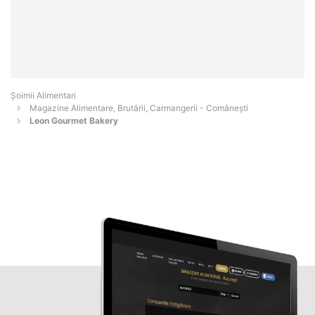
Şoimii Alimentari
Magazine Alimentare, Brutării, Carmangerii - Comăneşti
Leon Gourmet Bakery