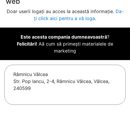
web
Doar userii logați au acces la această informație.
Da-
ți click aici pentru a vă loga.
Este acesta compania dumneavoastră
?
Felicitări!
Aă cum să primești materialele de
marketing
Râmnicu Vâlcea
Str. Pop Iancu, 2-4, Râmnicu Vâlcea, Vâlcea,
240599