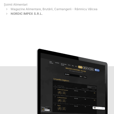
Şoimii Alimentari
Magazine Alimentare, Brutării, Carmangerii - Râmnicu Vâlcea
NORDIC IMPEX S.R.L.