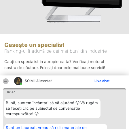
Gasește un specialist
Ranking-ul îi adună pe cei mai buni din industrie
Cauți un specialist in apropierea ta? Verificați motorul
nostru de căutare. Folosiți doar cele mai bune servicii!
ŞOIMII Alimentari
Live chat
Căutare
02:47
Bună, suntem încântați să vă ajutăm! 🙂 Vă rugăm
să faceți clic pe subiectul de conversație
corespunzător! 🙂
Sunt un Laureat, vreau să ridic materiale de
Organizator Ranking
Plebiscyt
Contact