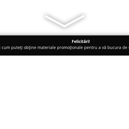
Felicitări!
ți cum puteți obține materiale promoționale pentru a vă bucura d
, Carmangerii - Constanţa
Argus - Fabrica de Ulei
Despre companie:
Argus S.A.
reprezintă o compan
producerea uleiului vegetal de 
1943, fabrica de ulei situată î
dezvoltare, acumulând peste șa
Arată mai multe >>