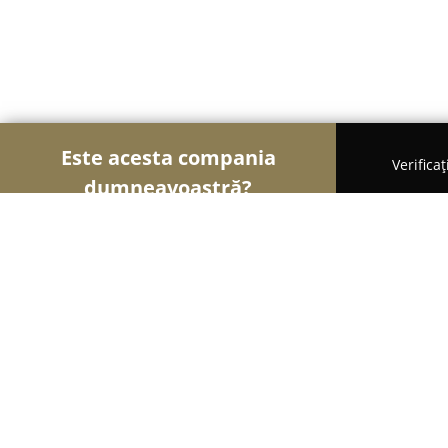
Este acesta compania
Verifica
dumneavoastră?
Şoimii Alimentari
Magazine Alimentare, Brutării
Argus - Fabrica de Ulei