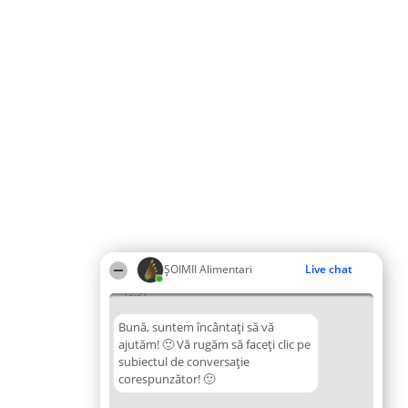
ŞOIMII Alimentari
Live chat
15:51
Bună, suntem încântați să vă
ajutăm! 🙂 Vă rugăm să faceți clic pe
subiectul de conversație
corespunzător! 🙂