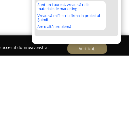
Sunt un Laureat, vreau să ridic
materiale de marketing
Vreau să-mi înscriu firma in proiectul
Șoimii
Am o altă problemă
e succesul dumneavoastră.
Verificați
ie din România cu o tradiție îndelungată în
calitate superioară. Întemeiată încă din anul
n Constanța a trecut printr-un proces continuu de
ptezeci de ani de experiență în prelucrarea