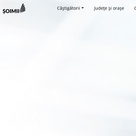
Câștigătorii
Județe și orașe