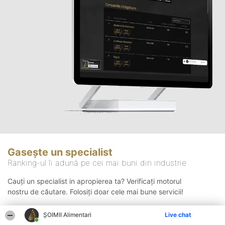
Gasește un specialist
Ranking-ul îi adună pe cei mai buni din industrie
Cauți un specialist in apropierea ta? Verificați motorul
nostru de căutare. Folosiți doar cele mai bune servicii!
ŞOIMII Alimentari
Live chat
Căutare