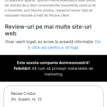
cu adevărat aparte. Spiritul Poama Boierească este definit
de dorința de a oferi consumatorilor experiențe unice și de
a transmite, prin fiecare produs, respectul sincer față de
resursele naturale și față de fiecare client.
Review-uri pe mai multe site-uri
web
Doar userii logați au acces la această informație.
Da-
ți click aici pentru a vă loga.
Este acesta compania dumneavoastră
?
Felicitări!
Aă cum să primești materialele de
marketing
Recea-Cristur
Str. Suseni, nr. 13