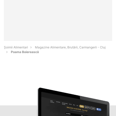
Şoimii Alimentari
Magazine Alimentare, Brutării, Carmangerii - Cluj
Poama Boierească