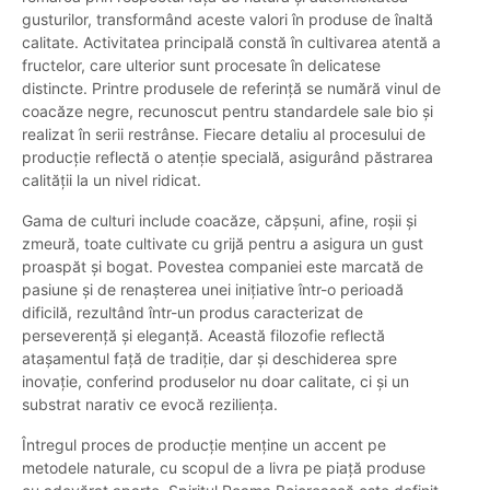
gusturilor, transformând aceste valori în produse de înaltă
calitate. Activitatea principală constă în cultivarea atentă a
fructelor, care ulterior sunt procesate în delicatese
distincte. Printre produsele de referință se numără vinul de
coacăze negre, recunoscut pentru standardele sale bio și
realizat în serii restrânse. Fiecare detaliu al procesului de
producție reflectă o atenție specială, asigurând păstrarea
calității la un nivel ridicat.
Gama de culturi include coacăze, căpșuni, afine, roșii și
zmeură, toate cultivate cu grijă pentru a asigura un gust
proaspăt și bogat. Povestea companiei este marcată de
pasiune și de renașterea unei inițiative într-o perioadă
dificilă, rezultând într-un produs caracterizat de
perseverență și eleganță. Această filozofie reflectă
atașamentul față de tradiție, dar și deschiderea spre
inovație, conferind produselor nu doar calitate, ci și un
substrat narativ ce evocă reziliența.
Întregul proces de producție menține un accent pe
metodele naturale, cu scopul de a livra pe piață produse