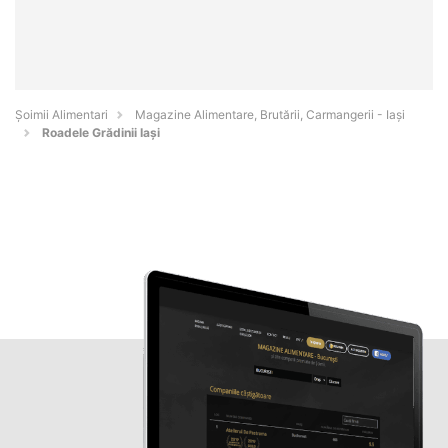
Şoimii Alimentari
Magazine Alimentare, Brutării, Carmangerii - Iaşi
Roadele Grădinii Iași