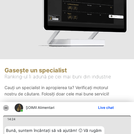
Gasește un specialist
Ranking-ul îi adună pe cei mai buni din industrie
Cauți un specialist in apropierea ta? Verificați motorul
nostru de căutare. Folosiți doar cele mai bune servicii!
ŞOIMII Alimentari
Live chat
Căutare
14:24
Bună, suntem încântați să vă ajutăm! 🙂 Vă rugăm