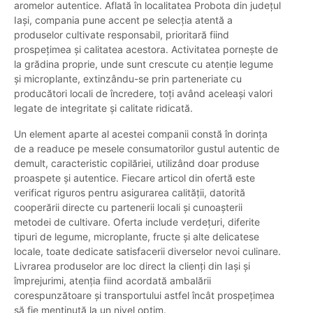
aromelor autentice. Aflată în localitatea Probota din județul
Iași, compania pune accent pe selecția atentă a
produselor cultivate responsabil, prioritară fiind
prospețimea și calitatea acestora. Activitatea pornește de
la grădina proprie, unde sunt crescute cu atenție legume
și microplante, extinzându-se prin parteneriate cu
producători locali de încredere, toți având aceleași valori
legate de integritate și calitate ridicată.
Un element aparte al acestei companii constă în dorința
de a readuce pe mesele consumatorilor gustul autentic de
demult, caracteristic copilăriei, utilizând doar produse
proaspete și autentice. Fiecare articol din ofertă este
verificat riguros pentru asigurarea calității, datorită
cooperării directe cu partenerii locali și cunoașterii
metodei de cultivare. Oferta include verdețuri, diferite
tipuri de legume, microplante, fructe și alte delicatese
locale, toate dedicate satisfacerii diverselor nevoi culinare.
Livrarea produselor are loc direct la clienți din Iași și
împrejurimi, atenția fiind acordată ambalării
corespunzătoare și transportului astfel încât prospețimea
să fie menținută la un nivel optim.