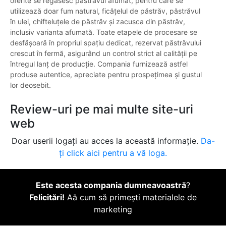
oferite se regăsesc păstrăvul afumat, pentru care se
utilizează doar fum natural, ficățelul de păstrăv, păstrăvul
în ulei, chifteluțele de păstrăv și zacusca din păstrăv,
inclusiv varianta afumată. Toate etapele de procesare se
desfășoară în propriul spațiu dedicat, rezervat păstrăvului
crescut în fermă, asigurând un control strict al calității pe
întregul lanț de producție. Compania furnizează astfel
produse autentice, apreciate pentru prospețimea și gustul
lor deosebit.
Review-uri pe mai multe site-uri
web
Doar userii logați au acces la această informație.
Da-
ți click aici pentru a vă loga.
Este acesta compania dumneavoastră
?
Felicitări!
Aă cum să primești materialele de
marketing