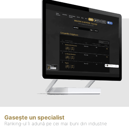
Gasește un specialist
Ranking-ul îi adună pe cei mai buni din industrie