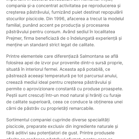
compania și-a concentrat activitatea pe reproducerea și
creșterea păstrăvului, furnizând puiet destinat repopulării
stocurilor piscicole. Din 1996, afacerea a trecut la modelul
familial, punând accent pe producția și procesarea
păstrăvului pentru consum. Având sediul în localitatea
Prejmer, firma beneficiază de o îndelungată experiență și
menține un standard strict legat de calitate.
Printre elementele care diferențiază Salmontana se află
folosirea apei de izvor pur provenite dintr-o sursă proprie,
situată în interiorul fermei. Aceasta apă potabilă, ce
păstrează aceeași temperatură pe tot parcursul anului,
creează mediul ideal pentru creșterea păstrăvului și
permite o aprovizionare constantă cu produse proaspete.
Peștii sunt crescuți într-un mod natural și hrăniți cu furaje
de calitate superioară, ceea ce conduce la obținerea unei
cărni de păstrăv cu proprietăți remarcabile.
Sortimentul companiei cuprinde diverse specialități
piscicole, preparate exclusiv din ingrediente naturale și
fără aditivi sau potențiatori de gust. Printre produsele