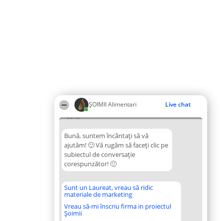
ŞOIMII Alimentari
Live chat
05:12
Bună, suntem încântați să vă
ajutăm! 🙂 Vă rugăm să faceți clic pe
subiectul de conversație
corespunzător! 🙂
Sunt un Laureat, vreau să ridic
materiale de marketing
Vreau să-mi înscriu firma in proiectul
Șoimii