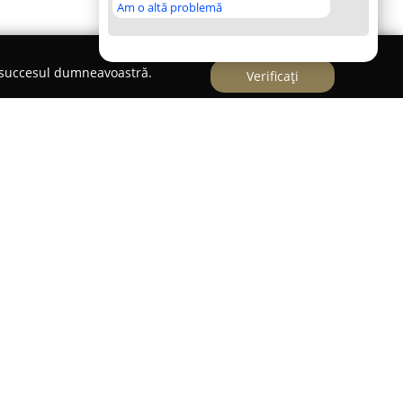
Am o altă problemă
e succesul dumneavoastră.
Verificați
nd originar din România, cu o activitate de peste
alimentar. Compania se axează pe producția și
mentul de retail și logistică. Încă din 1998, anul
pania a urmărit constant să ofere produse
atorilor români.
ește 200 de sortimente, incluzând salamuri,
recum și carne de porc, vită, pasăre și preparate