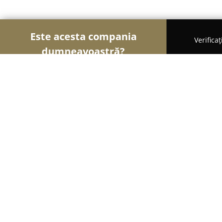
Este acesta compania
Verifica
dumneavoastră?
Şoimii Alimentari
Magazine Alimentare, Brutării
Magazin Ana si Cornel
8.6
(53)
Slobozia, Bulevardul Unirii 6, Nr. Bl. U14
Afișează numărul de telefon