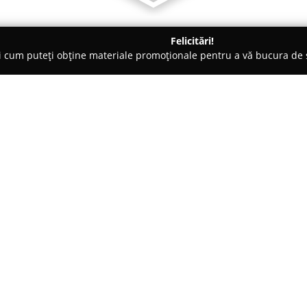
Felicitări!
ți cum puteți obține materiale promoționale pentru a vă bucura d
, Carmangerii - Slobozia
Magazin Ana si Cornel
Despre companie:
Ana și Cornel
reprezintă un bra
un sfert de secol în sectorul 
procesarea cărnii, dar și pe seg
lansării primului magazin, com
proaspete și savuroase consum
Gama variată de produse depăș
cârnați, specialități diverse, p