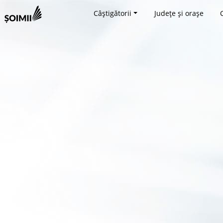
Câștigătorii
Județe și orașe