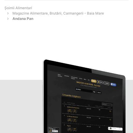
Şoimii Alimentari
Magazine Alimentare, Brutării, Carmangerii - Baia Mare
Andana Pan