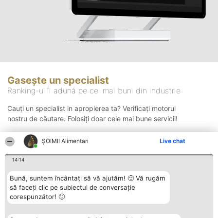
Gasește un specialist
Ranking-ul îi adună pe cei mai buni din industrie
Cauți un specialist in apropierea ta? Verificați motorul
nostru de căutare. Folosiți doar cele mai bune servicii!
ŞOIMII Alimentari
Live chat
Căutare
14:14
Bună, suntem încântați să vă ajutăm! 🙂 Vă rugăm
să faceți clic pe subiectul de conversație
corespunzător! 🙂