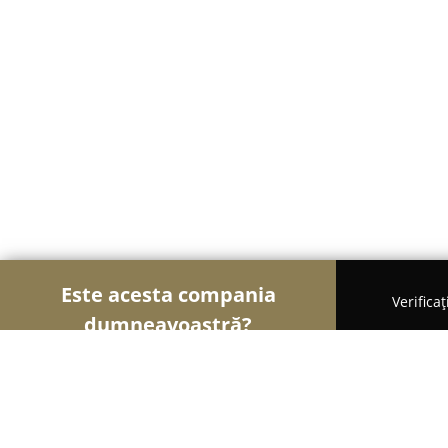
Este acesta compania
Verifica
dumneavoastră?
Şoimii Alimentari
Magazine Alimentare, Brutării