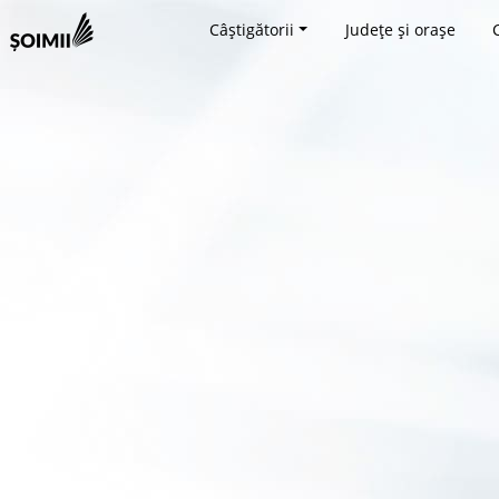
Câștigătorii
Județe și orașe