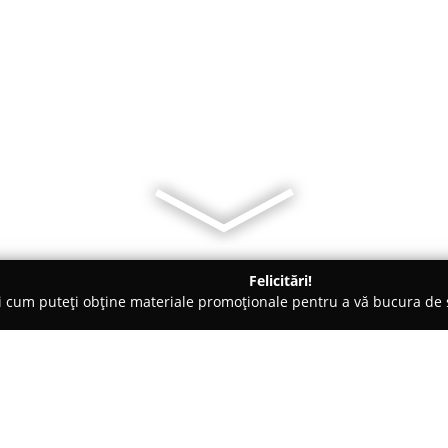
Felicitări!
ți cum puteți obține materiale promoționale pentru a vă bucura d
, Carmangerii - Târgu-Mureş
Ararawveg