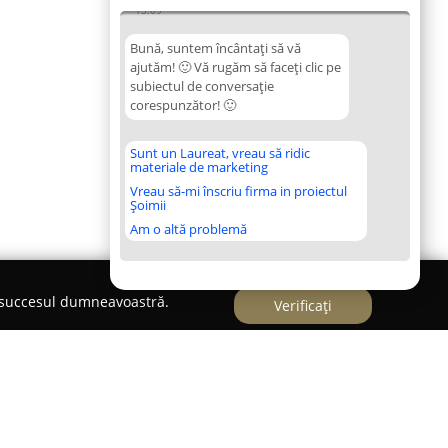
13:09
Bună, suntem încântați să vă
ajutăm! 🙂 Vă rugăm să faceți clic pe
subiectul de conversație
corespunzător! 🙂
Sunt un Laureat, vreau să ridic
materiale de marketing
Vreau să-mi înscriu firma in proiectul
Șoimii
Am o altă problemă
e succesul dumneavoastră.
Verificați