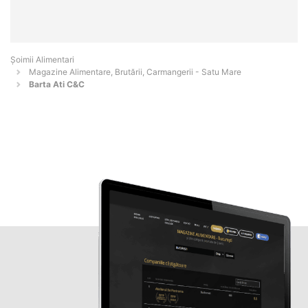
Şoimii Alimentari
Magazine Alimentare, Brutării, Carmangerii - Satu Mare
Barta Ati C&C