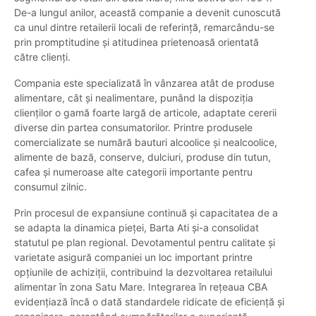
De-a lungul anilor, această companie a devenit cunoscută
ca unul dintre retailerii locali de referință, remarcându-se
prin promptitudine și atitudinea prietenoasă orientată
către clienți.
Compania este specializată în vânzarea atât de produse
alimentare, cât și nealimentare, punând la dispoziția
clienților o gamă foarte largă de articole, adaptate cererii
diverse din partea consumatorilor. Printre produsele
comercializate se numără bauturi alcoolice și nealcoolice,
alimente de bază, conserve, dulciuri, produse din tutun,
cafea și numeroase alte categorii importante pentru
consumul zilnic.
Prin procesul de expansiune continuă și capacitatea de a
se adapta la dinamica pieței, Barta Ati și-a consolidat
statutul pe plan regional. Devotamentul pentru calitate și
varietate asigură companiei un loc important printre
opțiunile de achiziții, contribuind la dezvoltarea retailului
alimentar în zona Satu Mare. Integrarea în rețeaua CBA
evidențiază încă o dată standardele ridicate de eficiență și