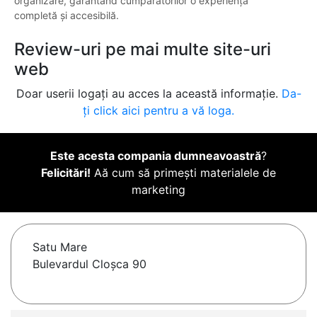
organizare, garantând cumpărătorilor o experiență
completă și accesibilă.
Review-uri pe mai multe site-uri
web
Doar userii logați au acces la această informație.
Da-
ți click aici pentru a vă loga.
Este acesta compania dumneavoastră
?
Felicitări!
Aă cum să primești materialele de
marketing
Satu Mare
Bulevardul Cloșca 90