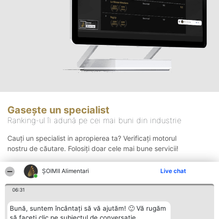
Gasește un specialist
Ranking-ul îi adună pe cei mai buni din industrie
Cauți un specialist in apropierea ta? Verificați motorul
nostru de căutare. Folosiți doar cele mai bune servicii!
ŞOIMII Alimentari
Live chat
Căutare
06:31
Bună, suntem încântați să vă ajutăm! 🙂 Vă rugăm
să faceți clic pe subiectul de conversație