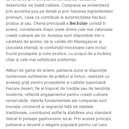
deserturilor de înaltă calitate. Compania se evidențiază
prin accentul pus pe detalii și prin folosirea ingredientelor
premium, ceea ce contribuie la autenticitatea fiecărui
produs al său. Oferta principală a
Bel Eclair
constă în
eclere, considerate drept unele dintre cele mai valoroase
creații culinare ale lor. Acestea sunt disponibile într-o
varietate de arome, de la vanilie din Madagascar și
ciocolată intensă, la combinații inovatoare care includ
fructe proaspete și note exotice, cu scopul de a încânta
chiar și cele mai sofisticate preferințe.
Alături de gama de eclere, patiseria pune la dispoziție
numeroase sortimente de prăjituri și torturi, realizate cu
aceeași grijă pentru prospețime și calitate superioară.
Fiecare desert, fie el inspirat de tradiție sau de tendințe
moderne, reflectă angajamentul pentru creații culinare
remarcabile. Valorile fundamentale ale companiei sunt
inovația constantă și respectul față de rețetele
tradiționale, contribuind astfel la stabilirea unui standard
ridicat în peisajul gastronomic local. Prin aceste principii,
patiseria a devenit o alegere populară pentru cei care