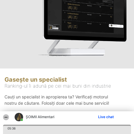
Gasește un specialist
Ranking-ul îi adună pe cei mai buni din industrie
Cauți un specialist in apropierea ta? Verificați motorul
nostru de căutare. Folosiți doar cele mai bune servicii!
ŞOIMII Alimentari
Live chat
Căutare
05:36