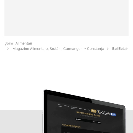
Şoimii Alimentari
Magazine Alimentare, Brutării, Carmangerii - Constanţa
Bel Eclair