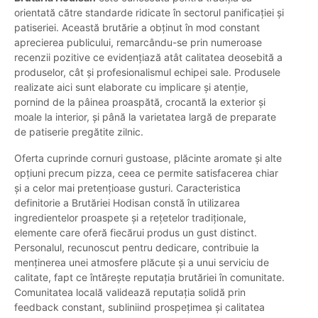
orientată către standarde ridicate în sectorul panificației și
patiseriei. Această brutărie a obținut în mod constant
aprecierea publicului, remarcându-se prin numeroase
recenzii pozitive ce evidențiază atât calitatea deosebită a
produselor, cât și profesionalismul echipei sale. Produsele
realizate aici sunt elaborate cu implicare și atenție,
pornind de la pâinea proaspătă, crocantă la exterior și
moale la interior, și până la varietatea largă de preparate
de patiserie pregătite zilnic.
Oferta cuprinde cornuri gustoase, plăcinte aromate și alte
opțiuni precum pizza, ceea ce permite satisfacerea chiar
și a celor mai pretențioase gusturi. Caracteristica
definitorie a Brutăriei Hodisan constă în utilizarea
ingredientelor proaspete și a rețetelor tradiționale,
elemente care oferă fiecărui produs un gust distinct.
Personalul, recunoscut pentru dedicare, contribuie la
menținerea unei atmosfere plăcute și a unui serviciu de
calitate, fapt ce întărește reputația brutăriei în comunitate.
Comunitatea locală validează reputația solidă prin
feedback constant, subliniind prospețimea și calitatea