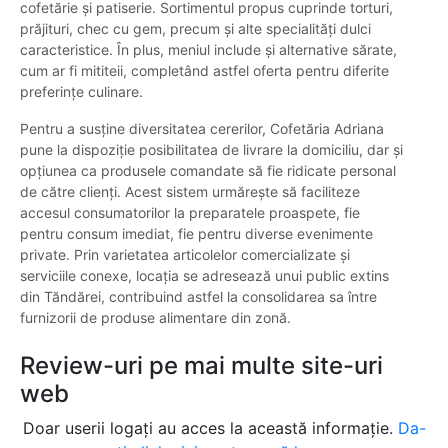
cofetărie și patiserie. Sortimentul propus cuprinde torturi,
prăjituri, chec cu gem, precum și alte specialități dulci
caracteristice. În plus, meniul include și alternative sărate,
cum ar fi mititeii, completând astfel oferta pentru diferite
preferințe culinare.
Pentru a susține diversitatea cererilor, Cofetăria Adriana
pune la dispoziție posibilitatea de livrare la domiciliu, dar și
opțiunea ca produsele comandate să fie ridicate personal
de către clienți. Acest sistem urmărește să faciliteze
accesul consumatorilor la preparatele proaspete, fie
pentru consum imediat, fie pentru diverse evenimente
private. Prin varietatea articolelor comercializate și
serviciile conexe, locația se adresează unui public extins
din Tăndărei, contribuind astfel la consolidarea sa între
furnizorii de produse alimentare din zonă.
Review-uri pe mai multe site-uri
web
Doar userii logați au acces la această informație.
Da-