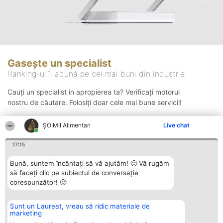
Gasește un specialist
Ranking-ul îi adună pe cei mai buni din industrie
Cauți un specialist in apropierea ta? Verificați motorul
nostru de căutare. Folosiți doar cele mai bune servicii!
ŞOIMII Alimentari
Live chat
Căutare
17:15
Bună, suntem încântați să vă ajutăm! 🙂 Vă rugăm
să faceți clic pe subiectul de conversație
corespunzător! 🙂
Sunt un Laureat, vreau să ridic materiale de
Organizator Ranking
Plebiscyt
Contact
marketing
BRIGHT SOLUTIONS BR SRL
Câștigătorii
Contact
Aleea Timisul De Sus 2 Bl. A30
Lista Tuturor