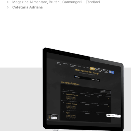
Magazine Alimentare, Brutării, Carmangerii - Ţăndărei
Cofetaria Adriana