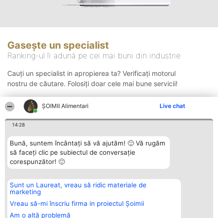
Gasește un specialist
Ranking-ul îi adună pe cei mai buni din industrie
Cauți un specialist in apropierea ta? Verificați motorul
nostru de căutare. Folosiți doar cele mai bune servicii!
ŞOIMII Alimentari
Live chat
Căutare
14:28
Bună, suntem încântați să vă ajutăm! 🙂 Vă rugăm
să faceți clic pe subiectul de conversație
corespunzător! 🙂
Sunt un Laureat, vreau să ridic materiale de
Organizator Ranking
Plebiscyt
Contact
marketing
BRIGHT SOLUTIONS BR SRL
Câștigătorii
Contact
Aleea Timisul De Sus 2 Bl. A30
Lista Tuturor
Vreau să-mi înscriu firma in proiectul Șoimii
Sc. A Et. 4 Ap. 13 Cod 061952
Laureaților
Am o altă problemă
București
Reguli