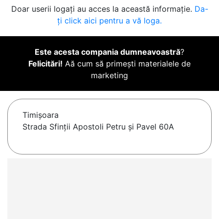
Doar userii logați au acces la această informație.
Da-
ți click aici pentru a vă loga.
Este acesta compania dumneavoastră
?
Felicitări!
Aă cum să primești materialele de
marketing
Timişoara
Strada Sfinții Apostoli Petru și Pavel 60A