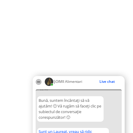
ŞOIMII Alimentari
Live chat
22:48
Bună, suntem încântați să vă
ajutăm! 🙂 Vă rugăm să faceți clic pe
subiectul de conversație
corespunzător! 🙂
Sunt un Laureat, vreau să ridic