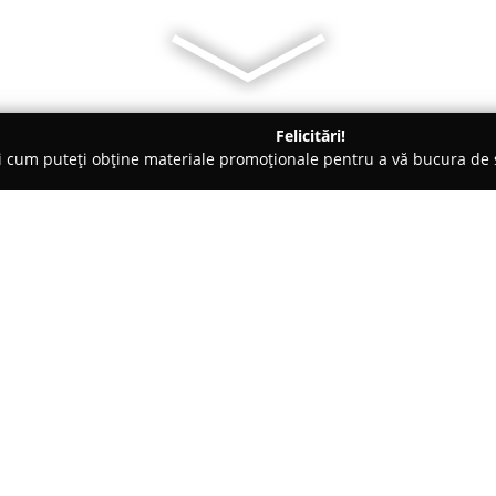
Felicitări!
ți cum puteți obține materiale promoționale pentru a vă bucura d
 Carmangerii - Iaşi
Fresh Drop
Despre companie:
Aflat în zona Food Court a comp
un spațiu specializat în promov
creat pentru a pune la dispoziți
adapate pentru diverse prefer
sucuri naturale, realizate din 