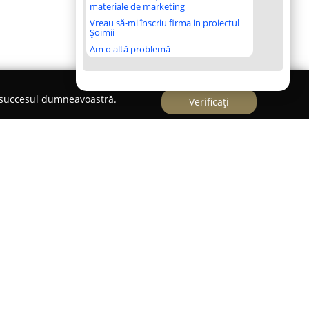
materiale de marketing
Vreau să-mi înscriu firma in proiectul
Șoimii
Am o altă problemă
e succesul dumneavoastră.
Verificați
lexului Palas Mall din Iași,
Fresh Drop
reprezintă
area unei alimentații sănătoase. Acest loc a fost
e opțiuni culinare proaspete și nutritive,
ințe ale publicului. Gama de produse cuprinde
fructe și legume proaspete, alături de smoothie-