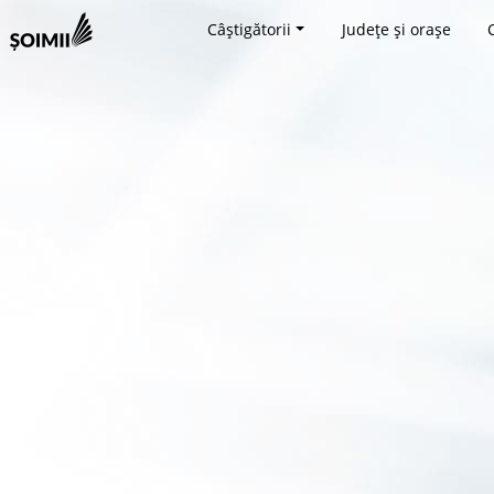
Câștigătorii
Județe și orașe