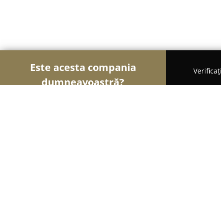
Este acesta compania
Verifica
dumneavoastră?
Şoimii Alimentari
Magazine Alimentare, Brutării,
Fresh Drop
8.6
(8)