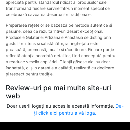
apreciată pentru standardul ridicat al produselor sale,
transformând fiecare servire într-un moment special ce
celebrează savoarea deserturilor tradiționale.
Prepararea rețetelor se bazează pe metode autentice și
pasiune, ceea ce rezultă într-un desert excepțional.
Produsele Gelateriei Artizanale Anastasia se disting prin
gustul lor intens și satisfăcător, iar înghețata este
proaspătă, cremoasă, moale și răcoritoare. Fiecare porție
reflectă atenția acordată detaliilor, fiind concepută pentru
a readuce veselia copilăriei. Clienții găsesc aici nu doar
înghețată, ci și o garanție a calității, realizată cu dedicare
și respect pentru tradiție.
Review-uri pe mai multe site-uri
web
Doar userii logați au acces la această informație.
Da-
ți click aici pentru a vă loga.