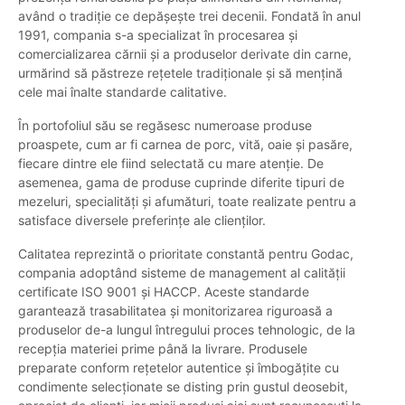
având o tradiție ce depășește trei decenii. Fondată în anul
1991, compania s-a specializat în procesarea și
comercializarea cărnii și a produselor derivate din carne,
urmărind să păstreze rețetele tradiționale și să mențină
cele mai înalte standarde calitative.
În portofoliul său se regăsesc numeroase produse
proaspete, cum ar fi carnea de porc, vită, oaie și pasăre,
fiecare dintre ele fiind selectată cu mare atenție. De
asemenea, gama de produse cuprinde diferite tipuri de
mezeluri, specialități și afumături, toate realizate pentru a
satisface diversele preferințe ale clienților.
Calitatea reprezintă o prioritate constantă pentru Godac,
compania adoptând sisteme de management al calității
certificate ISO 9001 și HACCP. Aceste standarde
garantează trasabilitatea și monitorizarea riguroasă a
produselor de-a lungul întregului proces tehnologic, de la
recepția materiei prime până la livrare. Produsele
preparate conform rețetelor autentice și îmbogățite cu
condimente selecționate se disting prin gustul deosebit,