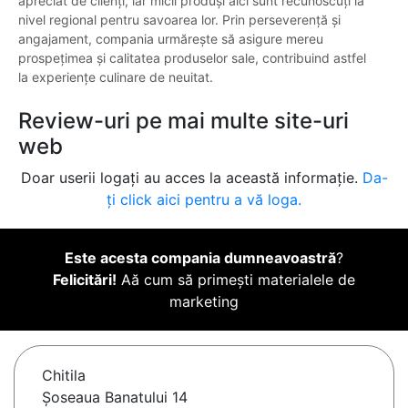
apreciat de clienți, iar micii produși aici sunt recunoscuți la
nivel regional pentru savoarea lor. Prin perseverență și
angajament, compania urmărește să asigure mereu
prospețimea și calitatea produselor sale, contribuind astfel
la experiențe culinare de neuitat.
Review-uri pe mai multe site-uri
web
Doar userii logați au acces la această informație.
Da-
ți click aici pentru a vă loga.
Este acesta compania dumneavoastră
?
Felicitări!
Aă cum să primești materialele de
marketing
Chitila
Șoseaua Banatului 14