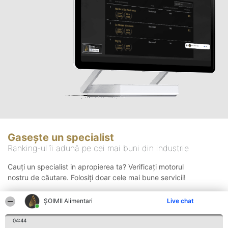
Gasește un specialist
Ranking-ul îi adună pe cei mai buni din industrie
Cauți un specialist in apropierea ta? Verificați motorul
nostru de căutare. Folosiți doar cele mai bune servicii!
ŞOIMII Alimentari
Live chat
Căutare
04:44