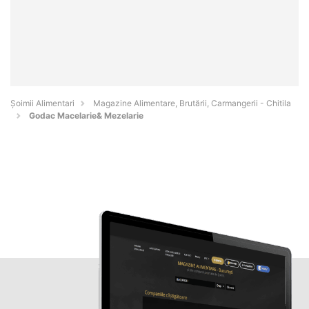
Şoimii Alimentari
Magazine Alimentare, Brutării, Carmangerii - Chitila
Godac Macelarie& Mezelarie