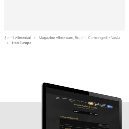
Şoimii Alimentari
Magazine Alimentare, Brutării, Carmangerii - Vaslui
Han Europa