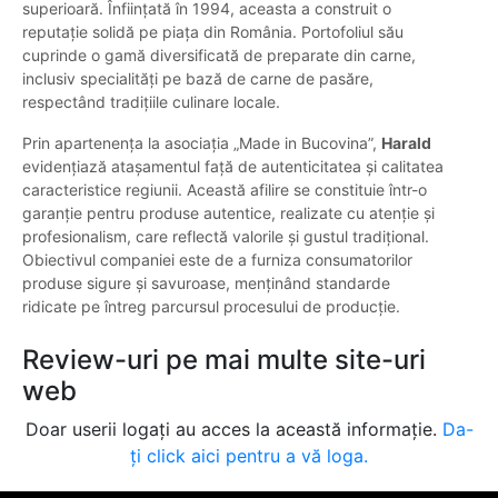
superioară. Înființată în 1994, aceasta a construit o
reputație solidă pe piața din România. Portofoliul său
cuprinde o gamă diversificată de preparate din carne,
inclusiv specialități pe bază de carne de pasăre,
respectând tradițiile culinare locale.
Prin apartenența la asociația „Made in Bucovina”,
Harald
evidențiază atașamentul față de autenticitatea și calitatea
caracteristice regiunii. Această afilire se constituie într-o
garanție pentru produse autentice, realizate cu atenție și
profesionalism, care reflectă valorile și gustul tradițional.
Obiectivul companiei este de a furniza consumatorilor
produse sigure și savuroase, menținând standarde
ridicate pe întreg parcursul procesului de producție.
Review-uri pe mai multe site-uri
web
Doar userii logați au acces la această informație.
Da-
ți click aici pentru a vă loga.