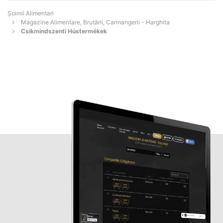
Şoimii Alimentari
Magazine Alimentare, Brutării, Carmangerii - Harghita
Csíkmindszenti Hústermékek