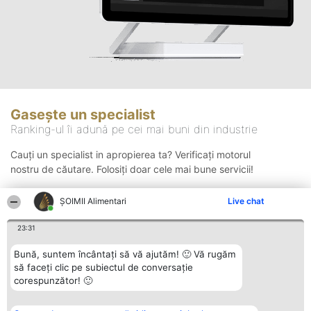
Gasește un specialist
Ranking-ul îi adună pe cei mai buni din industrie
Cauți un specialist in apropierea ta? Verificați motorul
nostru de căutare. Folosiți doar cele mai bune servicii!
ŞOIMII Alimentari
Live chat
Căutare
23:31
Bună, suntem încântați să vă ajutăm! 🙂 Vă rugăm
să faceți clic pe subiectul de conversație
corespunzător! 🙂