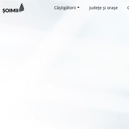
Câștigătorii
Județe și orașe