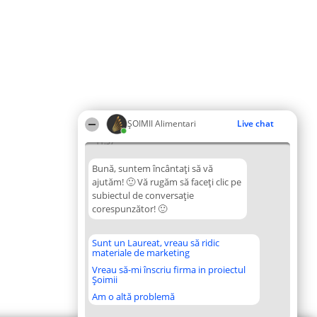
ŞOIMII Alimentari
Live chat
11:37
Bună, suntem încântați să vă
ajutăm! 🙂 Vă rugăm să faceți clic pe
subiectul de conversație
corespunzător! 🙂
Sunt un Laureat, vreau să ridic
materiale de marketing
Vreau să-mi înscriu firma in proiectul
Șoimii
Am o altă problemă