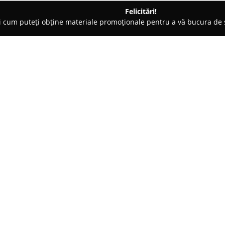
Felicitări!
ți cum puteți obține materiale promoționale pentru a vă bucura d
 Carmangerii - Iaşi
La Prânz
Despre companie:
Amplasat în centrul orașului Ia
La Prânz
este recunoscut drept 
prezentării unei experiențe gas
include preparate proaspete, re
Arată mai multe >>
românești cu influențe din bu
și preferințe diverse. Fiecare m
preparate ale bucătăriei intern
astfel încât savoarea să fie un
Diversitatea bogată a servirii s