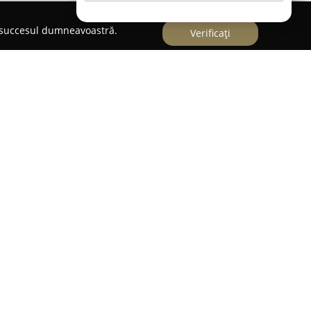
e succesul dumneavoastră.
Verificați
și, pe Strada Sf. Sava la numărul 2, restaurantul
o destinație culinară preferată, dedicată
tronomice autentice. Meniul variat oferit zilnic
alizate prin combinarea tradițiilor culinare
cătăria modernă, pentru a răspunde unor gusturi
asă, de la mic dejun la prânz sau la alte tipuri de
aționale, este pregătită cu migală și pasiune,
a memorabilă.
e reflectă în meniul actualizat în mod constant, cu