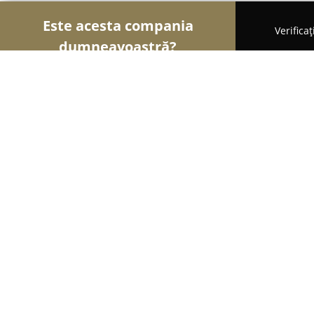
Este acesta compania
Verifica
dumneavoastră?
Şoimii Alimentari
Magazine Alimentare, Brutării,
La Prânz
8.6
(669)
Iaşi, Iasi
Afișează numărul de telefon