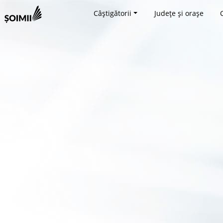
Câștigătorii
Județe și orașe