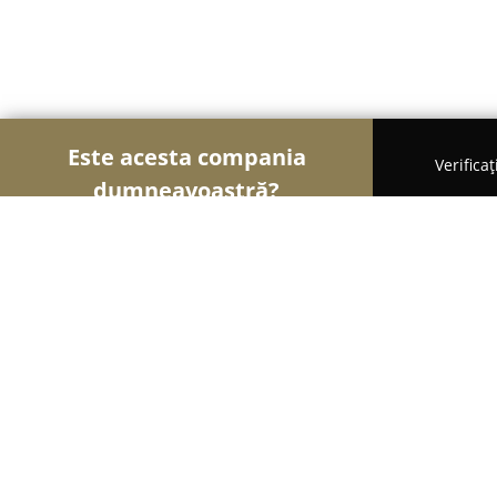
Este acesta compania
Verifica
dumneavoastră?
Şoimii Alimentari
Magazine Alimentare, Brutării,
Macelaria Ghita
9.2
(41)