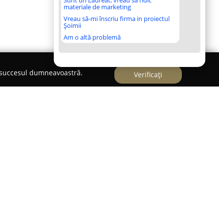
Sunt un Laureat, vreau să ridic
materiale de marketing
Vreau să-mi înscriu firma in proiectul
Șoimii
Am o altă problemă
e succesul dumneavoastră.
Verificați
acere de familie fondată în Călărași, cu o
în domeniul alimentar. Originile acestei companii
'90, când a fost lansată cu scopul de a furniza
. Pe parcursul timpului, compania a crescut de la
a dezvoltarea unui sistem de producție pe deplin