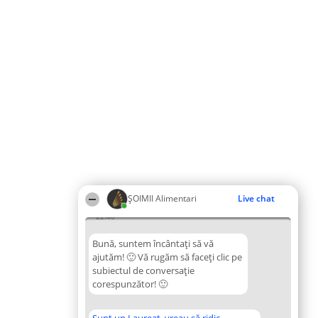
ŞOIMII Alimentari
Live chat
22:40
Bună, suntem încântați să vă
ajutăm! 🙂 Vă rugăm să faceți clic pe
subiectul de conversație
corespunzător! 🙂