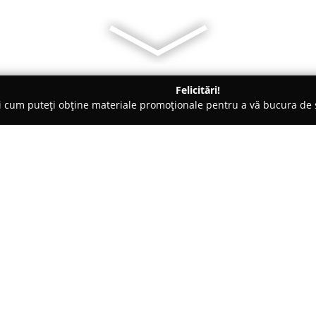
Felicitări!
ți cum puteți obține materiale promoționale pentru a vă bucura d
 Carmangerii - Călăraşi
Macelaria Ghita
Despre companie:
Măcelăria Ghiță
reprezintă o af
experiență de peste 20 de ani 
datează de la începutul anilor 
produse autentice și calitative
statutul de fermă de porcine l