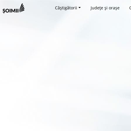
Câștigătorii
Județe și orașe