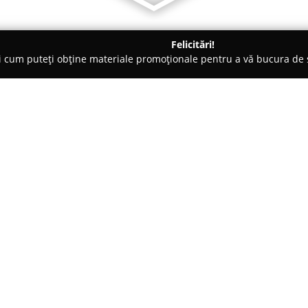
Felicitări!
ți cum puteți obține materiale promoționale pentru a vă bucura d
, Carmangerii - Constanţa
Magazin Carmangeria Dobrogea
Despre companie:
Magazin Carmangeria Dobrog
din Constanța, fiind recunoscu
produselor din carne. Încă din
sale puternice și devotamentul
materiilor prime, devenind o a
alimentare de înaltă calitate. 
consolidarea unei reputații soli