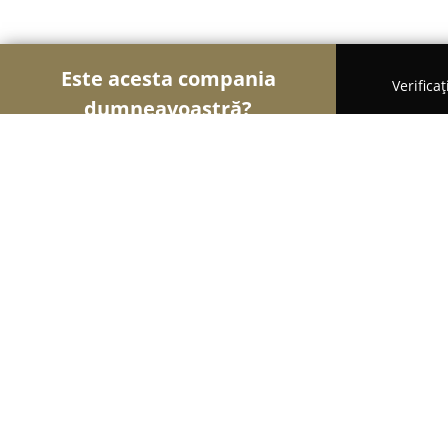
Este acesta compania
Verifica
dumneavoastră?
Şoimii Alimentari
Magazine Alimentare, Brutării
Magazin Carmangeria Dobrogea
8.8
(51)
Constanţa, Strada Krakovia 7
Afișează numărul de telefon