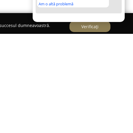
Am o altă problemă
e succesul dumneavoastră.
Verificați
ea
reprezintă un reper de tradiție în gastronomia
t pentru accentul pus pe calitatea superioară a
 1991, acest magazin s-a remarcat prin rădăcinile
 pentru autenticitatea gustului și prospețimea
legere sigură pentru iubitorii de produse
Acest angajament pentru excelență a contribuit la
de în sectorul prelucrării cărnii.