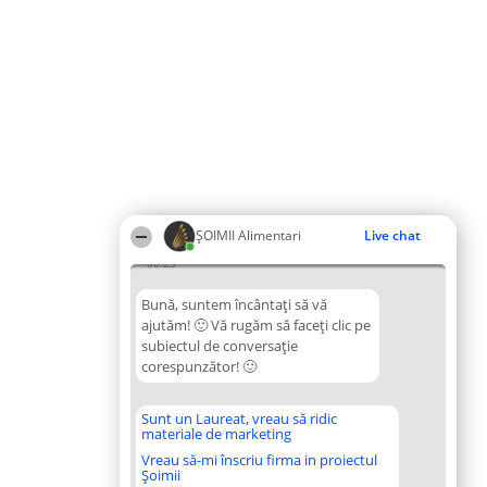
ŞOIMII Alimentari
Live chat
06:23
Bună, suntem încântați să vă
ajutăm! 🙂 Vă rugăm să faceți clic pe
subiectul de conversație
corespunzător! 🙂
Sunt un Laureat, vreau să ridic
materiale de marketing
Vreau să-mi înscriu firma in proiectul
Șoimii