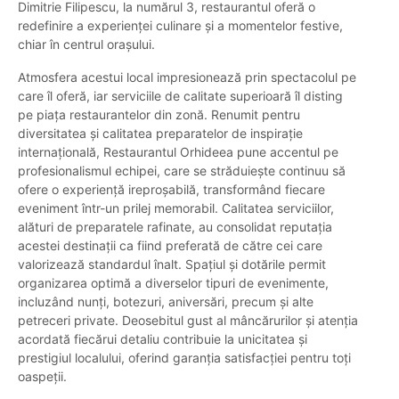
Dimitrie Filipescu, la numărul 3, restaurantul oferă o
redefinire a experienței culinare și a momentelor festive,
chiar în centrul orașului.
Atmosfera acestui local impresionează prin spectacolul pe
care îl oferă, iar serviciile de calitate superioară îl disting
pe piața restaurantelor din zonă. Renumit pentru
diversitatea și calitatea preparatelor de inspirație
internațională, Restaurantul Orhideea pune accentul pe
profesionalismul echipei, care se străduiește continuu să
ofere o experiență ireproșabilă, transformând fiecare
eveniment într-un prilej memorabil. Calitatea serviciilor,
alături de preparatele rafinate, au consolidat reputația
acestei destinații ca fiind preferată de către cei care
valorizează standardul înalt. Spațiul și dotările permit
organizarea optimă a diverselor tipuri de evenimente,
incluzând nunți, botezuri, aniversări, precum și alte
petreceri private. Deosebitul gust al mâncărurilor și atenția
acordată fiecărui detaliu contribuie la unicitatea și
prestigiul localului, oferind garanția satisfacției pentru toți
oaspeții.