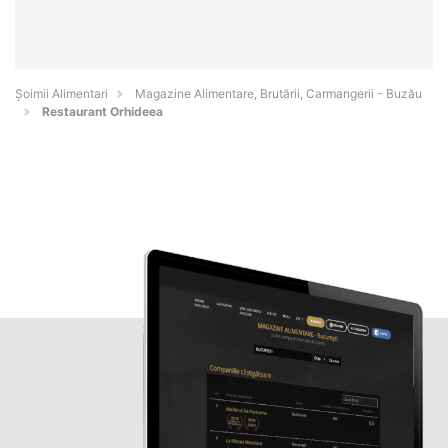
Şoimii Alimentari
Magazine Alimentare, Brutării, Carmangerii - Buzău
Restaurant Orhideea