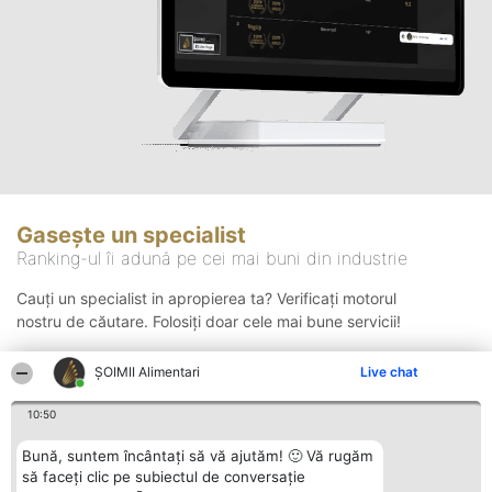
Gasește un specialist
Ranking-ul îi adună pe cei mai buni din industrie
Cauți un specialist in apropierea ta? Verificați motorul
nostru de căutare. Folosiți doar cele mai bune servicii!
ŞOIMII Alimentari
Live chat
Căutare
10:50
Bună, suntem încântați să vă ajutăm! 🙂 Vă rugăm
să faceți clic pe subiectul de conversație