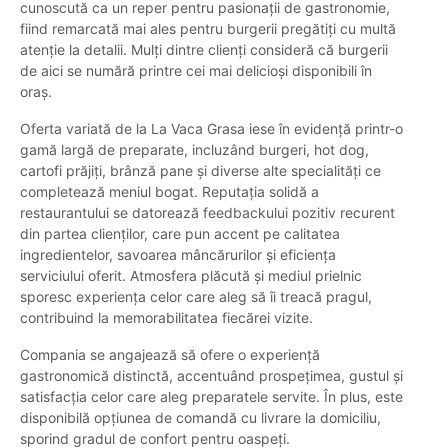
cunoscută ca un reper pentru pasionații de gastronomie,
fiind remarcată mai ales pentru burgerii pregătiți cu multă
atenție la detalii. Mulți dintre clienți consideră că burgerii
de aici se numără printre cei mai delicioși disponibili în
oraș.
Oferta variată de la La Vaca Grasa iese în evidență printr-o
gamă largă de preparate, incluzând burgeri, hot dog,
cartofi prăjiți, brânză pane și diverse alte specialități ce
completează meniul bogat. Reputația solidă a
restaurantului se datorează feedbackului pozitiv recurent
din partea clienților, care pun accent pe calitatea
ingredientelor, savoarea mâncărurilor și eficiența
serviciului oferit. Atmosfera plăcută și mediul prielnic
sporesc experiența celor care aleg să îi treacă pragul,
contribuind la memorabilitatea fiecărei vizite.
Compania se angajează să ofere o experiență
gastronomică distinctă, accentuând prospețimea, gustul și
satisfacția celor care aleg preparatele servite. În plus, este
disponibilă opțiunea de comandă cu livrare la domiciliu,
sporind gradul de confort pentru oaspeți.