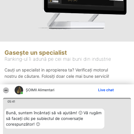
Gasește un specialist
Ranking-ul îi adună pe cei mai buni din industrie
Cauți un specialist in apropierea ta? Verificați motorul
nostru de căutare. Folosiți doar cele mai bune servicii!
ŞOIMII Alimentari
Live chat
Căutare
05:41
Bună, suntem încântați să vă ajutăm! 🙂 Vă rugăm
să faceți clic pe subiectul de conversație
corespunzător! 🙂