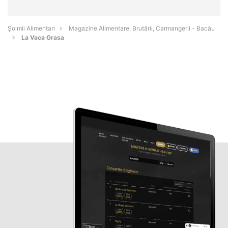
Şoimii Alimentari
Magazine Alimentare, Brutării, Carmangerii - Bacău
La Vaca Grasa