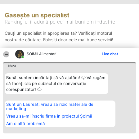
Gasește un specialist
Ranking-ul îi adună pe cei mai buni din industrie
Cauți un specialist in apropierea ta? Verificați motorul
nostru de căutare. Folosiți doar cele mai bune servicii!
ŞOIMII Alimentari
Live chat
Căutare
16:23
Bună, suntem încântați să vă ajutăm! 🙂 Vă rugăm
să faceți clic pe subiectul de conversație
corespunzător! 🙂
Sunt un Laureat, vreau să ridic materiale de
Organizator Ranking
Plebiscyt
Contact
marketing
BRIGHT SOLUTIONS BR SRL
Câștigătorii
Contact
Aleea Timisul De Sus 2 Bl. A30
Lista Tuturor
Vreau să-mi înscriu firma in proiectul Șoimii
Sc. A Et. 4 Ap. 13 Cod 061952
Laureaților
Am o altă problemă
București
Reguli
CUI 36737675
Statut
tel: +40 770 990 492
Politica de
confidențialitate