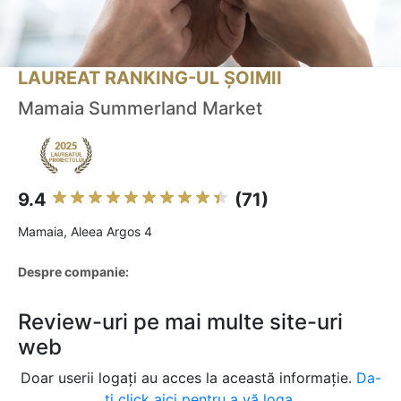
LAUREAT RANKING-UL ȘOIMII
Mamaia Summerland Market
9.4
(71)
Mamaia, Aleea Argos 4
Despre companie:
Review-uri pe mai multe site-uri
web
Doar userii logați au acces la această informație.
Da-
ți click aici pentru a vă loga.