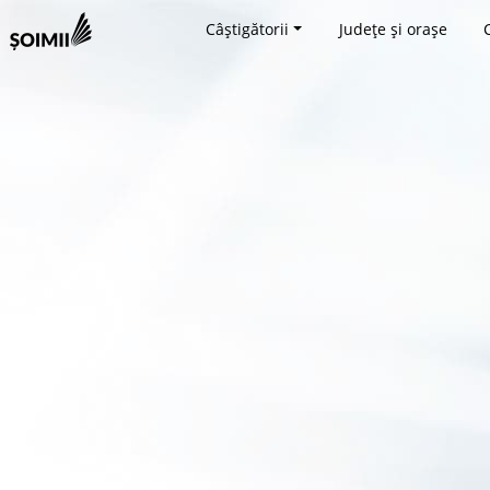
Câștigătorii
Județe și orașe