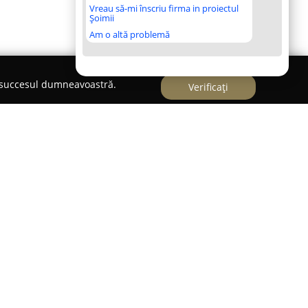
Vreau să-mi înscriu firma in proiectul
Șoimii
Am o altă problemă
e succesul dumneavoastră.
Verificați
onstituie o destinație de top pentru cumpărături
rilor o experiență completă și variată. Amplasat în
e numeroase magazine, atât branduri
 mărci românești apreciate. Portofoliul de
icole de modă, accesorii, electronice, articole