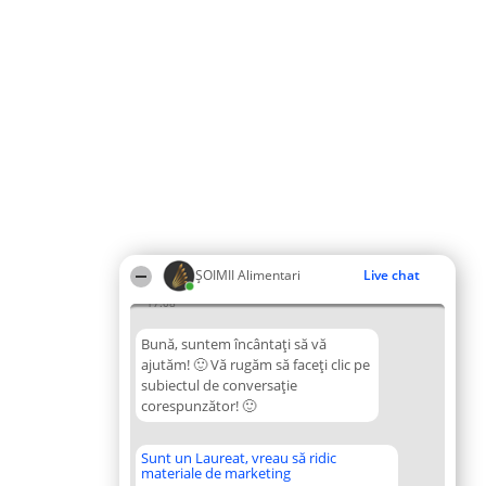
ŞOIMII Alimentari
Live chat
17:08
Bună, suntem încântați să vă
ajutăm! 🙂 Vă rugăm să faceți clic pe
subiectul de conversație
corespunzător! 🙂
Sunt un Laureat, vreau să ridic
materiale de marketing