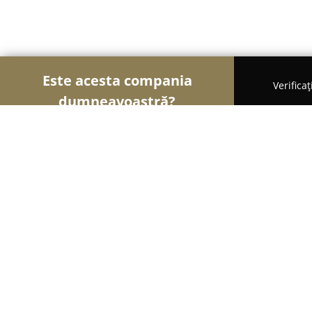
Este acesta compania
Verifica
dumneavoastră?
Şoimii Alimentari
Magazine Alimentare, Brutării,
Centrul Comercial Felicia Iasi
9
(85)
Iaşi, Iasi