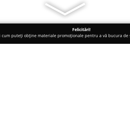
Felicitări!
ți cum puteți obține materiale promoționale pentru a vă bucura d
 Carmangerii - Iaşi
Centrul Comercial Felicia Iasi
Despre companie:
Centrul Comercial Felicia Iasi
c
în orașul Iași, oferind vizitato
zona Bularga, centrul reuneșt
internaționale renumite, cât și
produse este vast, incluzând art
pentru casă și servicii diverse.