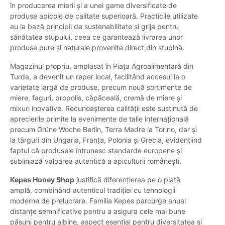
în producerea mierii și a unei game diversificate de
produse apicole de calitate superioară. Practicile utilizate
au la bază principii de sustenabilitate și grija pentru
sănătatea stupului, ceea ce garantează livrarea unor
produse pure și naturale provenite direct din stupină.
Magazinul propriu, amplasat în Piața Agroalimentară din
Turda, a devenit un reper local, facilitând accesul la o
varietate largă de produse, precum nouă sortimente de
miere, faguri, propolis, căpăceală, cremă de miere și
mixuri inovative. Recunoașterea calității este susținută de
aprecierile primite la evenimente de talie internațională
precum Grüne Woche Berlin, Terra Madre la Torino, dar și
la târguri din Ungaria, Franța, Polonia și Grecia, evidențiind
faptul că produsele întrunesc standarde europene și
subliniază valoarea autentică a apiculturii românești.
Kepes Honey Shop
justifică diferențierea pe o piață
amplă, combinând autenticul tradiției cu tehnologii
moderne de prelucrare. Familia Kepes parcurge anual
distanțe semnificative pentru a asigura cele mai bune
pășuni pentru albine, aspect esențial pentru diversitatea și