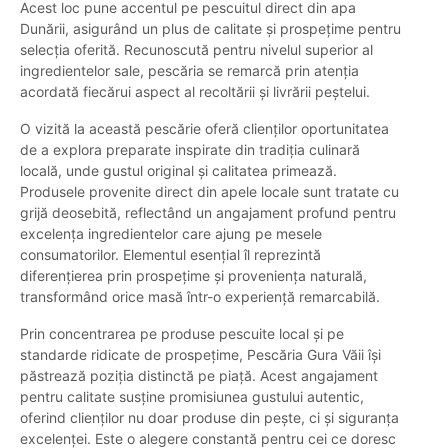
Acest loc pune accentul pe pescuitul direct din apa
Dunării, asigurând un plus de calitate și prospețime pentru
selecția oferită. Recunoscută pentru nivelul superior al
ingredientelor sale, pescăria se remarcă prin atenția
acordată fiecărui aspect al recoltării și livrării peștelui.
O vizită la această pescărie oferă clienților oportunitatea
de a explora preparate inspirate din tradiția culinară
locală, unde gustul original și calitatea primează.
Produsele provenite direct din apele locale sunt tratate cu
grijă deosebită, reflectând un angajament profund pentru
excelența ingredientelor care ajung pe mesele
consumatorilor. Elementul esențial îl reprezintă
diferențierea prin prospețime și proveniența naturală,
transformând orice masă într-o experiență remarcabilă.
Prin concentrarea pe produse pescuite local și pe
standarde ridicate de prospețime, Pescăria Gura Văii își
păstrează poziția distinctă pe piață. Acest angajament
pentru calitate susține promisiunea gustului autentic,
oferind clienților nu doar produse din pește, ci și siguranța
excelenței. Este o alegere constantă pentru cei ce doresc