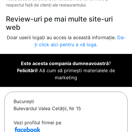
respectul față de clienți ale restaurantului.
Review-uri pe mai multe site-uri
web
Doar userii logați au acces la această informație.
Da-
ți click aici pentru a vă loga.
Este acesta compania dumneavoastră
?
Felicitări!
Aă cum să primești materialele de
marketing
Bucureşti
Bulevardul Valea Cetății, Nr 15
Vezi profilul firmei pe