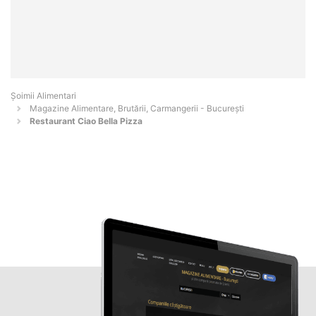
Şoimii Alimentari
Magazine Alimentare, Brutării, Carmangerii - Bucureşti
Restaurant Ciao Bella Pizza