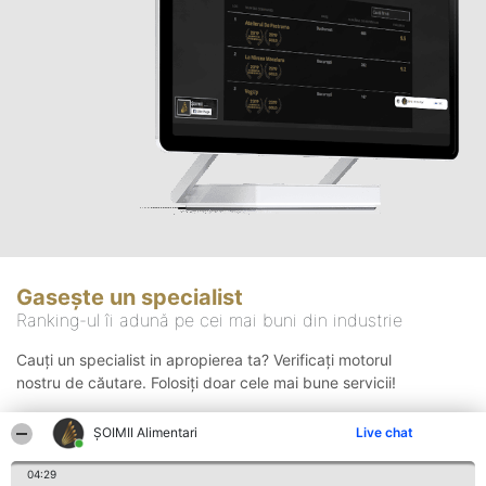
Gasește un specialist
Ranking-ul îi adună pe cei mai buni din industrie
Cauți un specialist in apropierea ta? Verificați motorul
nostru de căutare. Folosiți doar cele mai bune servicii!
ŞOIMII Alimentari
Live chat
Căutare
04:29