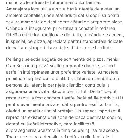
memorabile adresate tuturor membrilor familiei.
Amenajarea localului a avut la bază intenția de a oferi un
ambient ospitalier, unde atât adulții cât și copiii să poată
savura momente de destindere alături de preparate alese.
Chiar de la inaugurare, prioritatea a constat în redarea
fidelă a rețetelor tradiționale din Italia, punându-se accent,
în special, pe pizza, apreciată pentru standardele ridicate
de calitate și raportul avantajos dintre preț și calitate.
Pe lângă selecția bogată de sortimente de pizza, meniul
Ciao Bella integrează și alte preparate diverse, venind
astfel în întâmpinarea unor preferințe variate. Atmosfera
primitoare și plină de cordialitate, alături de amabilitatea
personalului atent la cerințele clienților, contribuie la
asigurarea unei vizite plăcute pentru toți. De la început,
restaurantul a fost conceput astfel încât să fie potrivit atât
pentru evenimente private, cât și pentru ieșiri cu familia,
oferind un spațiu curat și protejat. Un aspect important îl
reprezintă existența unei zone de joacă destinată copiilor,
dotată cu jucării interactive, care facilitează
supravegherea acestora în timp ce părinții se relaxează.
Toate aceste caracteristici reflectă valorile familiale și