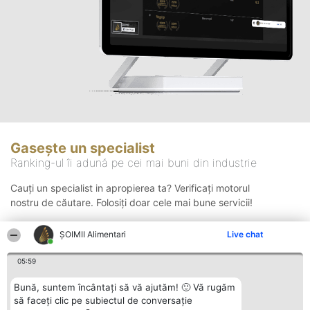
Gasește un specialist
Ranking-ul îi adună pe cei mai buni din industrie
Cauți un specialist in apropierea ta? Verificați motorul
nostru de căutare. Folosiți doar cele mai bune servicii!
ŞOIMII Alimentari
Live chat
Căutare
05:59
Bună, suntem încântați să vă ajutăm! 🙂 Vă rugăm
să faceți clic pe subiectul de conversație