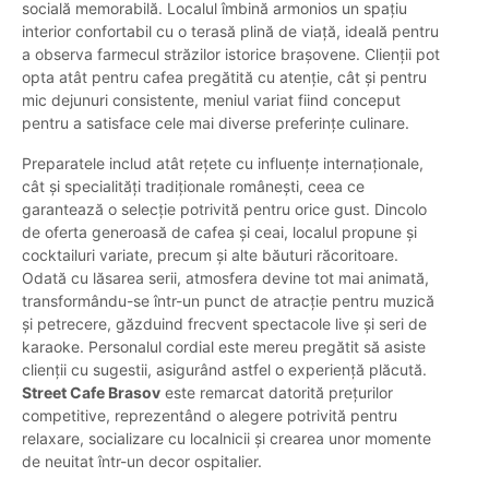
socială memorabilă. Localul îmbină armonios un spațiu
interior confortabil cu o terasă plină de viață, ideală pentru
a observa farmecul străzilor istorice brașovene. Clienții pot
opta atât pentru cafea pregătită cu atenție, cât și pentru
mic dejunuri consistente, meniul variat fiind conceput
pentru a satisface cele mai diverse preferințe culinare.
Preparatele includ atât rețete cu influențe internaționale,
cât și specialități tradiționale românești, ceea ce
garantează o selecție potrivită pentru orice gust. Dincolo
de oferta generoasă de cafea și ceai, localul propune și
cocktailuri variate, precum și alte băuturi răcoritoare.
Odată cu lăsarea serii, atmosfera devine tot mai animată,
transformându-se într-un punct de atracție pentru muzică
și petrecere, găzduind frecvent spectacole live și seri de
karaoke. Personalul cordial este mereu pregătit să asiste
clienții cu sugestii, asigurând astfel o experiență plăcută.
Street Cafe Brasov
este remarcat datorită prețurilor
competitive, reprezentând o alegere potrivită pentru
relaxare, socializare cu localnicii și crearea unor momente
de neuitat într-un decor ospitalier.