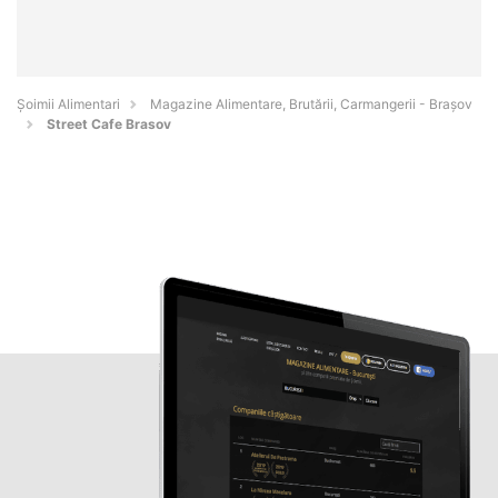
Şoimii Alimentari
Magazine Alimentare, Brutării, Carmangerii - Braşov
Street Cafe Brasov