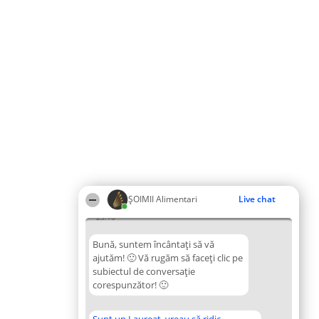
ŞOIMII Alimentari
Live chat
23:16
Bună, suntem încântați să vă
ajutăm! 🙂 Vă rugăm să faceți clic pe
subiectul de conversație
corespunzător! 🙂