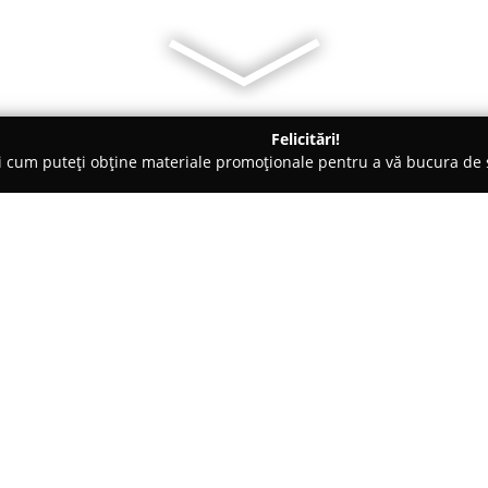
Felicitări!
ți cum puteți obține materiale promoționale pentru a vă bucura d
, Carmangerii - Botoşani
Dacu' Magazin Romanesc
Despre companie:
Dacu' Magazin Românesc
se ev
autenticității și al sprijinului 
municipiului Botoșani. Orientar
promovarea și distribuirea pro
producători locali, cât și de la