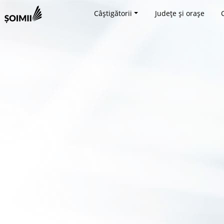
Câștigătorii
Județe și orașe