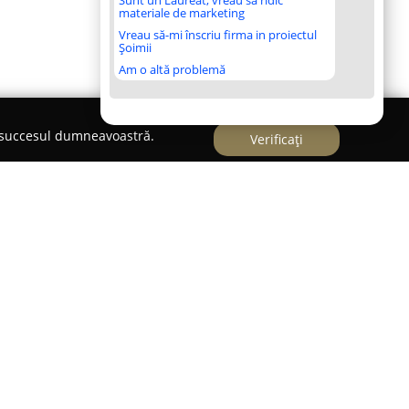
Sunt un Laureat, vreau să ridic
materiale de marketing
Vreau să-mi înscriu firma in proiectul
Șoimii
Am o altă problemă
e succesul dumneavoastră.
Verificați
idențiază ca un concept ancorat în valorile
acordat economiei locale, fiind situat în centrul
ea acestei unități vizează în principal
duselor autohtone, provenite atât de la
 cei din întreaga țară. Astfel, magazinul pune la