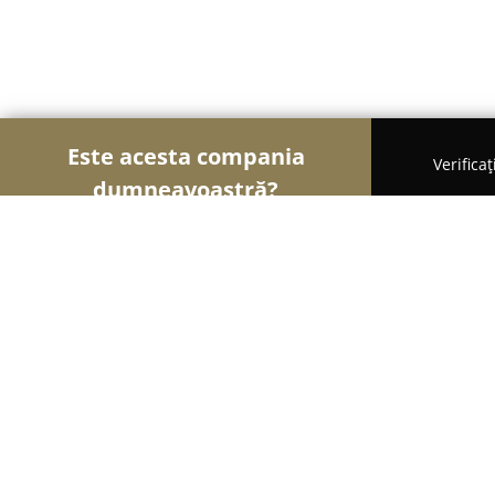
Este acesta compania
Verifica
dumneavoastră?
Şoimii Alimentari
Magazine Alimentare, Brutării
Dacu' Magazin Romanesc
8.1
(129)