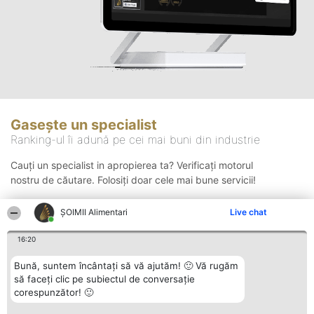
Gasește un specialist
Ranking-ul îi adună pe cei mai buni din industrie
Cauți un specialist in apropierea ta? Verificați motorul
nostru de căutare. Folosiți doar cele mai bune servicii!
ŞOIMII Alimentari
Live chat
Căutare
16:20
Bună, suntem încântați să vă ajutăm! 🙂 Vă rugăm
să faceți clic pe subiectul de conversație
corespunzător! 🙂