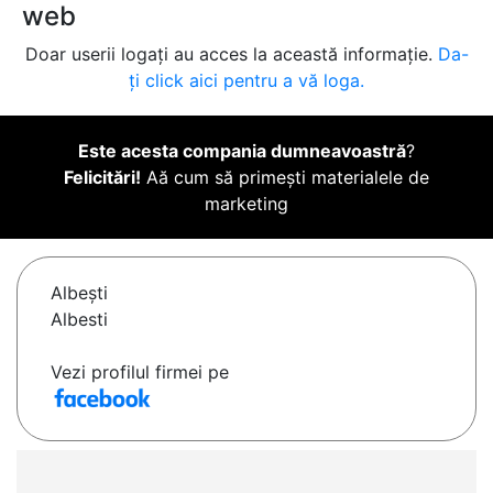
web
Doar userii logați au acces la această informație.
Da-
ți click aici pentru a vă loga.
Este acesta compania dumneavoastră
?
Felicitări!
Aă cum să primești materialele de
marketing
Albeşti
Albesti
Vezi profilul firmei pe