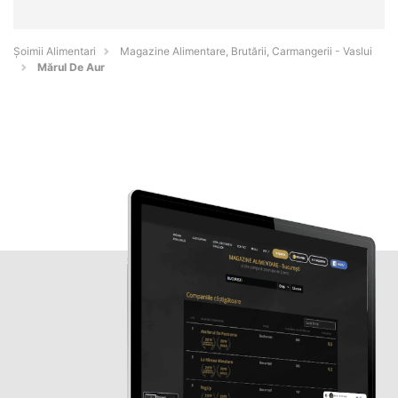
Şoimii Alimentari
Magazine Alimentare, Brutării, Carmangerii - Vaslui
Mărul De Aur