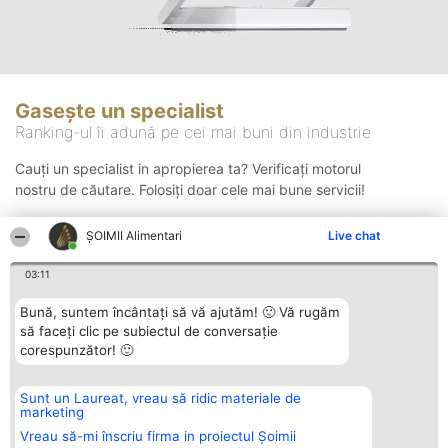
Gasește un specialist
Ranking-ul îi adună pe cei mai buni din industrie
Cauți un specialist in apropierea ta? Verificați motorul
nostru de căutare. Folosiți doar cele mai bune servicii!
ŞOIMII Alimentari
Live chat
Căutare
03:11
Bună, suntem încântați să vă ajutăm! 🙂 Vă rugăm
să faceți clic pe subiectul de conversație
corespunzător! 🙂
Sunt un Laureat, vreau să ridic materiale de
Organizator Ranking
Plebiscyt
Contact
marketing
BRIGHT SOLUTIONS BR SRL
Câștigătorii
Contact
Aleea Timisul De Sus 2 Bl. A30
Lista Tuturor
Vreau să-mi înscriu firma in proiectul Șoimii
Sc. A Et. 4 Ap. 13 Cod 061952
Laureaților