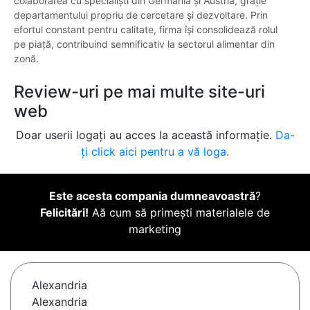
colaborarea cu specialiști din Germania și Austria, grație
departamentului propriu de cercetare și dezvoltare. Prin
efortul constant pentru calitate, firma își consolidează rolul
pe piață, contribuind semnificativ la sectorul alimentar din
zonă.
Review-uri pe mai multe site-uri
web
Doar userii logați au acces la această informație.
Da-
ți click aici pentru a vă loga.
Este acesta compania dumneavoastră
?
Felicitări!
Aă cum să primești materialele de
marketing
Alexandria
Alexandria