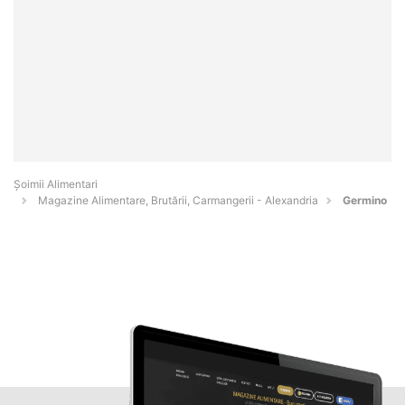
Şoimii Alimentari
Magazine Alimentare, Brutării, Carmangerii - Alexandria
Germino