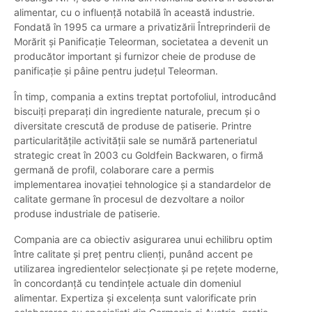
alimentar, cu o influență notabilă în această industrie.
Fondată în 1995 ca urmare a privatizării Întreprinderii de
Morărit și Panificație Teleorman, societatea a devenit un
producător important și furnizor cheie de produse de
panificație și pâine pentru județul Teleorman.
În timp, compania a extins treptat portofoliul, introducând
biscuiți preparați din ingrediente naturale, precum și o
diversitate crescută de produse de patiserie. Printre
particularitățile activității sale se numără parteneriatul
strategic creat în 2003 cu Goldfein Backwaren, o firmă
germană de profil, colaborare care a permis
implementarea inovației tehnologice și a standardelor de
calitate germane în procesul de dezvoltare a noilor
produse industriale de patiserie.
Compania are ca obiectiv asigurarea unui echilibru optim
între calitate și preț pentru clienți, punând accent pe
utilizarea ingredientelor selecționate și pe rețete moderne,
în concordanță cu tendințele actuale din domeniul
alimentar. Expertiza și excelența sunt valorificate prin