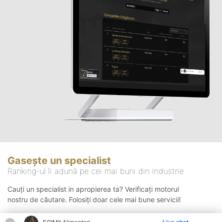
Gasește un specialist
Ranking-ul îi adună pe cei mai buni din industrie
Cauți un specialist in apropierea ta? Verificați motorul
nostru de căutare. Folosiți doar cele mai bune servicii!