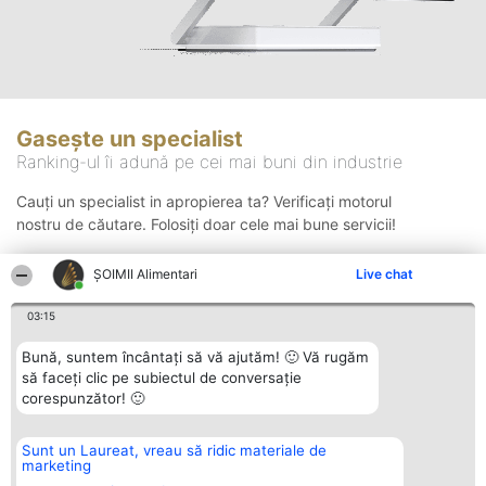
Gasește un specialist
Ranking-ul îi adună pe cei mai buni din industrie
Cauți un specialist in apropierea ta? Verificați motorul
nostru de căutare. Folosiți doar cele mai bune servicii!
ŞOIMII Alimentari
Live chat
Căutare
03:15
Bună, suntem încântați să vă ajutăm! 🙂 Vă rugăm
să faceți clic pe subiectul de conversație
corespunzător! 🙂
Sunt un Laureat, vreau să ridic materiale de
Organizator Ranking
Plebiscyt
Contact
marketing
BRIGHT SOLUTIONS BR SRL
Câștigătorii
Contact
Aleea Timisul De Sus 2 Bl. A30
Lista Tuturor