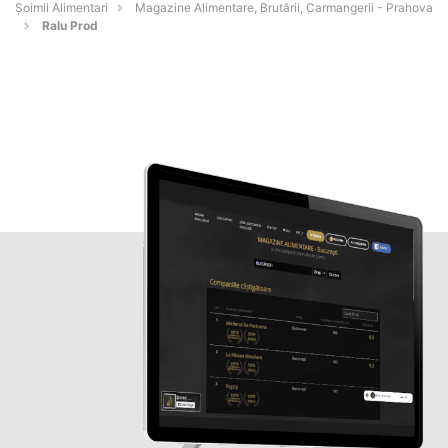
Şoimii Alimentari
Magazine Alimentare, Brutării, Carmangerii - Prahova
Ralu Prod