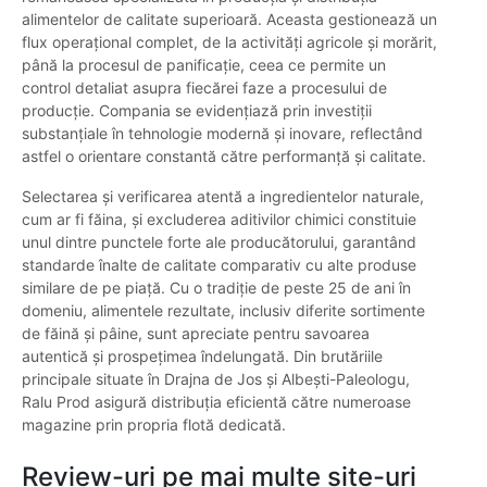
alimentelor de calitate superioară. Aceasta gestionează un
flux operațional complet, de la activități agricole și morărit,
până la procesul de panificație, ceea ce permite un
control detaliat asupra fiecărei faze a procesului de
producție. Compania se evidențiază prin investiții
substanțiale în tehnologie modernă și inovare, reflectând
astfel o orientare constantă către performanță și calitate.
Selectarea și verificarea atentă a ingredientelor naturale,
cum ar fi făina, și excluderea aditivilor chimici constituie
unul dintre punctele forte ale producătorului, garantând
standarde înalte de calitate comparativ cu alte produse
similare de pe piață. Cu o tradiție de peste 25 de ani în
domeniu, alimentele rezultate, inclusiv diferite sortimente
de făină și pâine, sunt apreciate pentru savoarea
autentică și prospețimea îndelungată. Din brutăriile
principale situate în Drajna de Jos și Albești-Paleologu,
Ralu Prod asigură distribuția eficientă către numeroase
magazine prin propria flotă dedicată.
Review-uri pe mai multe site-uri