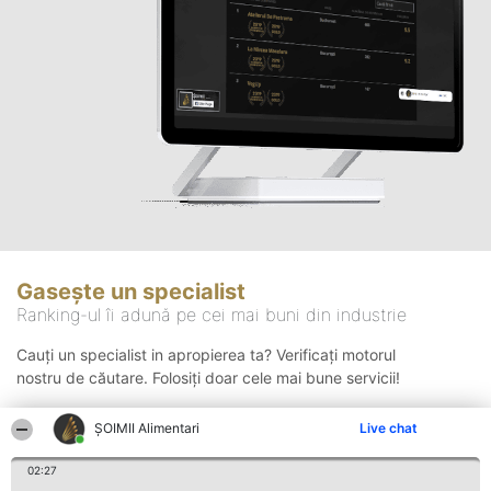
Gasește un specialist
Ranking-ul îi adună pe cei mai buni din industrie
Cauți un specialist in apropierea ta? Verificați motorul
nostru de căutare. Folosiți doar cele mai bune servicii!
ŞOIMII Alimentari
Live chat
Căutare
02:27