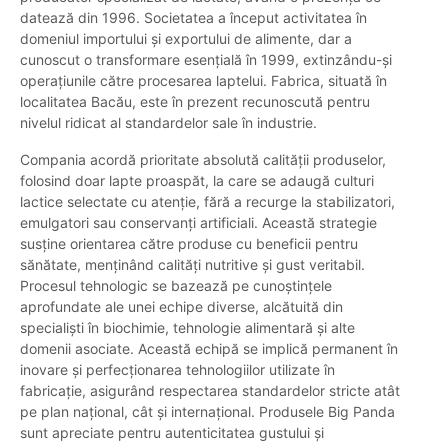
datează din 1996. Societatea a început activitatea în
domeniul importului și exportului de alimente, dar a
cunoscut o transformare esențială în 1999, extinzându-și
operațiunile către procesarea laptelui. Fabrica, situată în
localitatea Bacău, este în prezent recunoscută pentru
nivelul ridicat al standardelor sale în industrie.
Compania acordă prioritate absolută calității produselor,
folosind doar lapte proaspăt, la care se adaugă culturi
lactice selectate cu atenție, fără a recurge la stabilizatori,
emulgatori sau conservanți artificiali. Această strategie
susține orientarea către produse cu beneficii pentru
sănătate, menținând calități nutritive și gust veritabil.
Procesul tehnologic se bazează pe cunoștințele
aprofundate ale unei echipe diverse, alcătuită din
specialiști în biochimie, tehnologie alimentară și alte
domenii asociate. Această echipă se implică permanent în
inovare și perfecționarea tehnologiilor utilizate în
fabricație, asigurând respectarea standardelor stricte atât
pe plan național, cât și internațional. Produsele Big Panda
sunt apreciate pentru autenticitatea gustului și