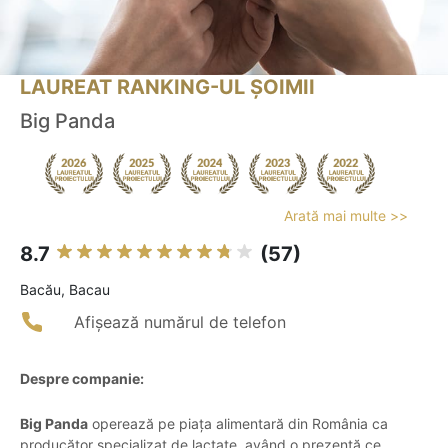
LAUREAT RANKING-UL ȘOIMII
Big Panda
Arată mai multe >>
8.7
(57)
Bacău, Bacau
Afișează numărul de telefon
Despre companie:
Big Panda
operează pe piața alimentară din România ca
producător specializat de lactate, având o prezență ce