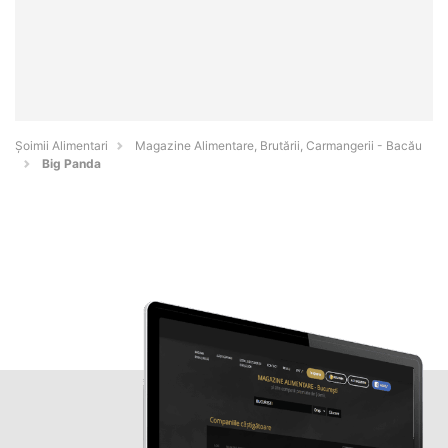
Şoimii Alimentari
Magazine Alimentare, Brutării, Carmangerii - Bacău
Big Panda