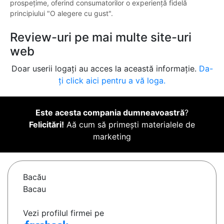
prospețime, oferind consumatorilor o experiență fidelă
principiului "O alegere cu gust".
Review-uri pe mai multe site-uri
web
Doar userii logați au acces la această informație.
Da-
ți click aici pentru a vă loga.
Este acesta compania dumneavoastră
?
Felicitări!
Aă cum să primești materialele de
marketing
Bacău
Bacau
Vezi profilul firmei pe