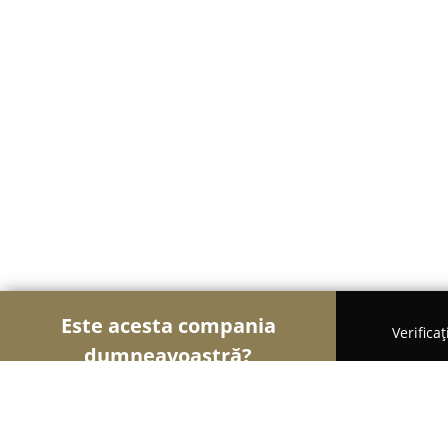
Este acesta compania
Verifica
dumneavoastră?
Şoimii Alimentari
Magazine Alimentare, Brutări