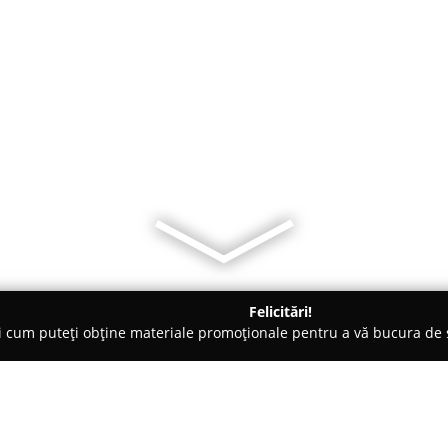
Felicitări!
ți cum puteți obține materiale promoționale pentru a vă bucura d
i, Carmangerii - Şomcuta Mare
Sucuri Naturale 100% Șomcuta 