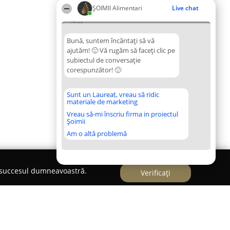
ŞOIMII Alimentari
Live chat
14:53
Bună, suntem încântați să vă
ajutăm! 🙂 Vă rugăm să faceți clic pe
subiectul de conversație
corespunzător! 🙂
Sunt un Laureat, vreau să ridic
materiale de marketing
Vreau să-mi înscriu firma in proiectul
Șoimii
Am o altă problemă
e succesul dumneavoastră.
Verificați
Mare