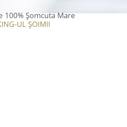
le 100% Șomcuta Mare
ING-UL ȘOIMII