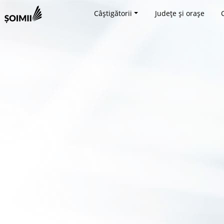
Câștigătorii
Județe și orașe